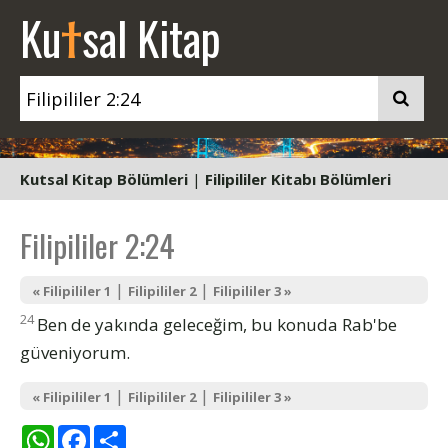
t
Ku
sal Kitap
Kutsal Kitap Bölümleri
|
Filipililer Kitabı Bölümleri
Filipililer 2:24
|
|
« Filipililer 1
Filipililer 2
Filipililer 3 »
24
Ben de yakında geleceğim, bu konuda Rab'be
güveniyorum.
|
|
« Filipililer 1
Filipililer 2
Filipililer 3 »
WhatsApp
Facebook
Share