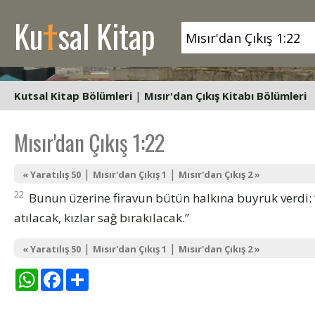
t
Ku
sal Kitap
Kutsal Kitap Bölümleri
|
Mısır'dan Çıkış Kitabı Bölümleri
Mısır'dan Çıkış 1:22
|
|
« Yaratılış 50
Mısır'dan Çıkış 1
Mısır'dan Çıkış 2 »
22
Bunun üzerine firavun bütün halkına buyruk verdi: 
atılacak, kızlar sağ bırakılacak.”
|
|
« Yaratılış 50
Mısır'dan Çıkış 1
Mısır'dan Çıkış 2 »
WhatsApp
Facebook
Share