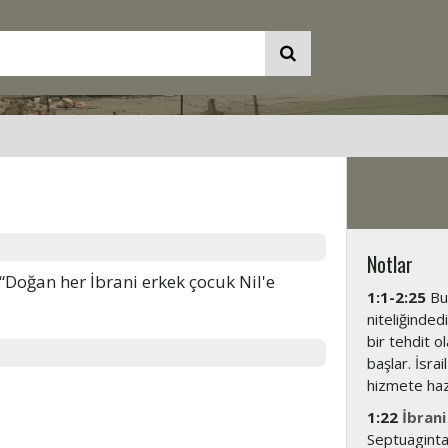
Notlar
“Doğan her İbrani erkek çocuk Nil'e
1:1-2:25
Bu 
niteliğindedi
bir tehdit 
başlar. İsra
hizmete hazı
1:22
İbrani
Septuaginta 