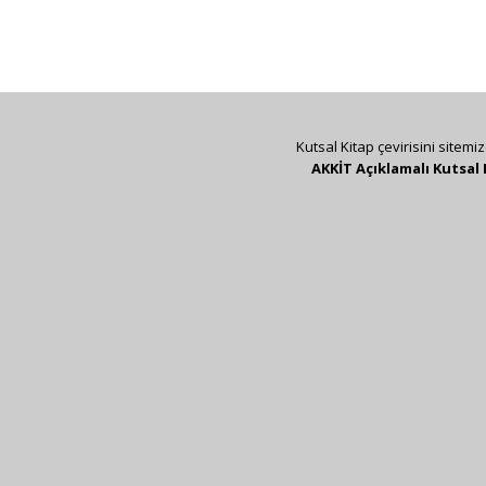
Kutsal Kitap çevirisini sitemi
AKKİT Açıklamalı Kutsal 