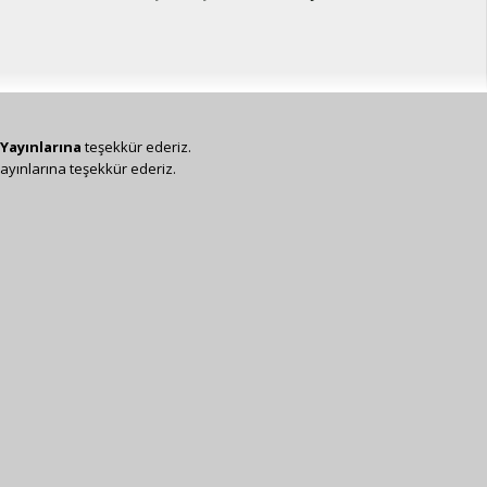
Yayınlarına
teşekkür ederiz.
ayınlarına teşekkür ederiz.