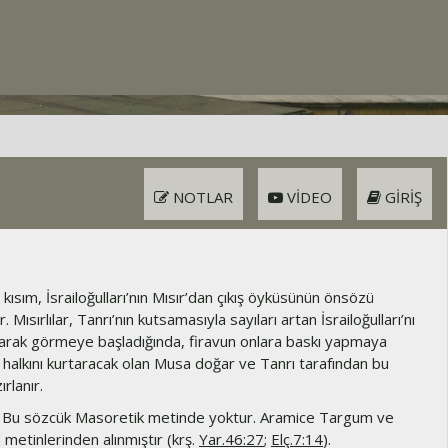
NOTLAR
VIDEO
GIRIŞ
kısım, İsrailoğulları’nın Mısır’dan çıkış öyküsünün önsözü
r. Mısırlılar, Tanrı’nın kutsamasıyla sayıları artan İsrailoğulları’nı
olarak görmeye başladığında, firavun onlara baskı yapmaya
il halkını kurtaracak olan Musa doğar ve Tanrı tarafından bu
rlanır.
Bu sözcük Masoretik metinde yoktur. Aramice Targum ve
metinlerinden alınmıştır (krş.
Yar.46:27
;
Elç.7:14
).