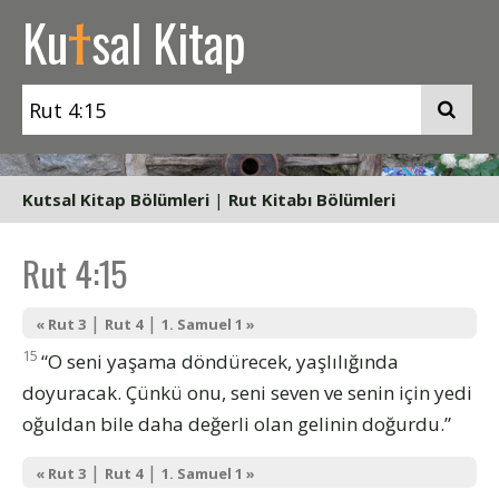
t
Ku
sal Kitap
Kutsal Kitap Bölümleri
|
Rut Kitabı Bölümleri
Rut 4:15
|
|
« Rut 3
Rut 4
1. Samuel 1 »
15
“O seni yaşama döndürecek, yaşlılığında
doyuracak. Çünkü onu, seni seven ve senin için yedi
oğuldan bile daha değerli olan gelinin doğurdu.”
|
|
« Rut 3
Rut 4
1. Samuel 1 »