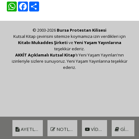
WhatsApp
Facebook
Share
© 2003-2026
Bursa Protestan Kilisesi
Kutsal Kitap çevirisini sitemize koymamıza izin verdikleri için
Kitabı Mukaddes Şirketi
ve
Yeni Yaşam Yayınlarına
teşekkür ederiz.
AKKİT Açıklamalı Kutsal Kitap'ı
Yeni Yaşam Yayınları'nın
izinleriyle sizlere sunuyoruz. Yeni Yaşam Yayınlarına teşekkür
ederiz.
AYETLER
NOTLAR
VIDEO
GIRIŞ