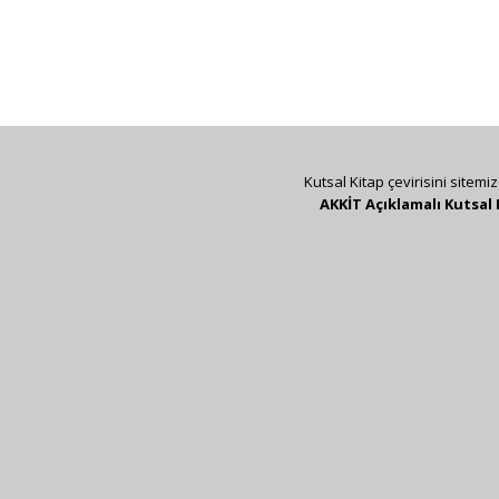
Kutsal Kitap çevirisini sitemi
AKKİT Açıklamalı Kutsal 