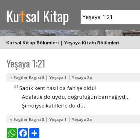
t
Ku
sal Kitap
Kutsal Kitap Bölümleri
|
Yeşaya Kitabı Bölümleri
Yeşaya 1:21
|
|
« Ezgiler Ezgisi 8
Yeşaya 1
Yeşaya 2 »
21
Sadık kent nasıl da fahişe oldu!
Adaletle doluydu, doğruluğun barınağıydı,
Şimdiyse katillerle doldu.
|
|
« Ezgiler Ezgisi 8
Yeşaya 1
Yeşaya 2 »
WhatsApp
Facebook
Share