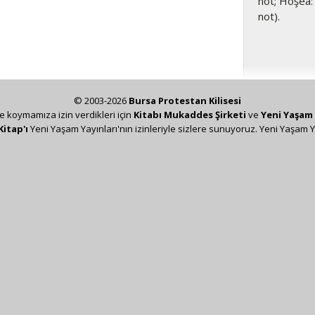
not; Hoşea: 
not).
© 2003-2026
Bursa Protestan Kilisesi
ze koymamıza izin verdikleri için
Kitabı Mukaddes Şirketi
ve
Yeni Yaşam 
Kitap'ı
Yeni Yaşam Yayınları'nın izinleriyle sizlere sunuyoruz. Yeni Yaşam Y