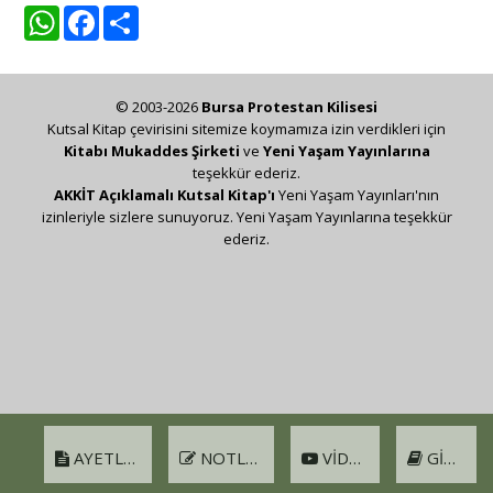
WhatsApp
Facebook
Share
© 2003-2026
Bursa Protestan Kilisesi
Kutsal Kitap çevirisini sitemize koymamıza izin verdikleri için
Kitabı Mukaddes Şirketi
ve
Yeni Yaşam Yayınlarına
teşekkür ederiz.
AKKİT Açıklamalı Kutsal Kitap'ı
Yeni Yaşam Yayınları'nın
izinleriyle sizlere sunuyoruz. Yeni Yaşam Yayınlarına teşekkür
ederiz.
AYETLER
NOTLAR
VIDEO
GIRIŞ