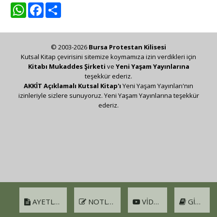
WhatsApp
Facebook
Share
© 2003-2026
Bursa Protestan Kilisesi
Kutsal Kitap çevirisini sitemize koymamıza izin verdikleri için
Kitabı Mukaddes Şirketi
ve
Yeni Yaşam Yayınlarına
teşekkür ederiz.
AKKİT Açıklamalı Kutsal Kitap'ı
Yeni Yaşam Yayınları'nın
izinleriyle sizlere sunuyoruz. Yeni Yaşam Yayınlarına teşekkür
ederiz.
AYETLER
NOTLAR
VIDEO
GIRIŞ