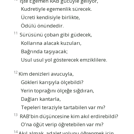
İşte Egemen RAB gücüyle geliyor,
Kudretiyle egemenlik sürecek.
Ücreti kendisiyle birlikte,
Ödülü önündedir.
11
Sürüsünü çoban gibi güdecek,
Kollarına alacak kuzuları,
Bağrında taşıyacak;
Usul usul yol gösterecek emziklilere.
12
Kim denizleri avucuyla,
Gökleri karışıyla ölçebildi?
Yerin toprağını ölçeğe sığdıran,
Dağları kantarla,
Tepeleri teraziyle tartabilen var mı?
13
RAB'bin düşüncesine kim akıl erdirebildi?
O'na öğüt verip öğretebilen var mı?
14
Akıl almak, adalet yolunu öğrenmek için