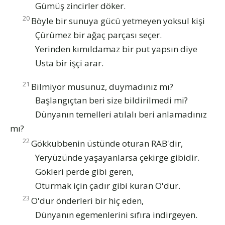
Gümüş zincirler döker.
20
Böyle bir sunuya gücü yetmeyen yoksul kişi
Çürümez bir ağaç parçası seçer.
Yerinden kımıldamaz bir put yapsın diye
Usta bir işçi arar.
21
Bilmiyor musunuz, duymadınız mı?
Başlangıçtan beri size bildirilmedi mi?
Dünyanın temelleri atılalı beri anlamadınız
mı?
22
Gökkubbenin üstünde oturan RAB'dir,
Yeryüzünde yaşayanlarsa çekirge gibidir.
Gökleri perde gibi geren,
Oturmak için çadır gibi kuran O'dur.
23
O'dur önderleri bir hiç eden,
Dünyanın egemenlerini sıfıra indirgeyen.