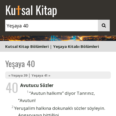
t
Ku
sal Kitap
Kutsal Kitap Bölümleri
|
Yeşaya Kitabı Bölümleri
Yeşaya 40
|
« Yeşaya 39
Yeşaya 41 »
40
Avutucu Sözler
1
“Avutun halkımı” diyor Tanrınız,
“Avutun!
2
Yeruşalim halkına dokunaklı sözler söyleyin.
Angaryanın bittiğini,