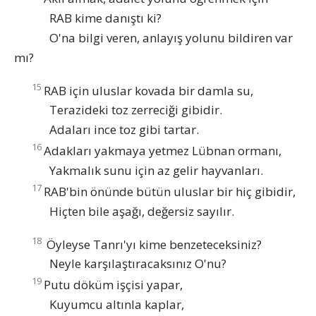
RAB kime danıştı ki?
O'na bilgi veren, anlayış yolunu bildiren var
mı?
15
RAB için uluslar kovada bir damla su,
Terazideki toz zerreciği gibidir.
Adaları ince toz gibi tartar.
16
Adakları yakmaya yetmez Lübnan ormanı,
Yakmalık sunu için az gelir hayvanları.
17
RAB'bin önünde bütün uluslar bir hiç gibidir,
Hiçten bile aşağı, değersiz sayılır.
18
Öyleyse Tanrı'yı kime benzeteceksiniz?
Neyle karşılaştıracaksınız O'nu?
19
Putu döküm işçisi yapar,
Kuyumcu altınla kaplar,