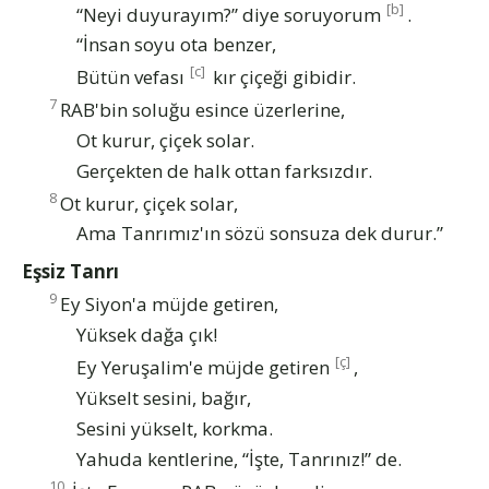
[b]
“Neyi duyurayım?” diye soruyorum
.
“İnsan soyu ota benzer,
[c]
Bütün vefası
kır çiçeği gibidir.
7
RAB'bin soluğu esince üzerlerine,
Ot kurur, çiçek solar.
Gerçekten de halk ottan farksızdır.
8
Ot kurur, çiçek solar,
Ama Tanrımız'ın sözü sonsuza dek durur.”
Eşsiz Tanrı
9
Ey Siyon'a müjde getiren,
Yüksek dağa çık!
[ç]
Ey Yeruşalim'e müjde getiren
,
Yükselt sesini, bağır,
Sesini yükselt, korkma.
Yahuda kentlerine, “İşte, Tanrınız!” de.
10