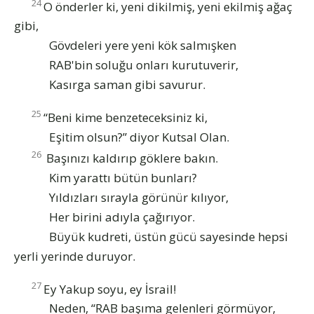
24
O önderler ki, yeni dikilmiş, yeni ekilmiş ağaç
gibi,
Gövdeleri yere yeni kök salmışken
RAB'bin soluğu onları kurutuverir,
Kasırga saman gibi savurur.
25
“Beni kime benzeteceksiniz ki,
Eşitim olsun?” diyor Kutsal Olan.
26
Başınızı kaldırıp göklere bakın.
Kim yarattı bütün bunları?
Yıldızları sırayla görünür kılıyor,
Her birini adıyla çağırıyor.
Büyük kudreti, üstün gücü sayesinde hepsi
yerli yerinde duruyor.
27
Ey Yakup soyu, ey İsrail!
Neden, “RAB başıma gelenleri görmüyor,