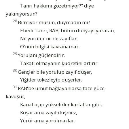
Tanrı hakkımı gözetmiyor?” diye
yakınıyorsun?
28
Bilmiyor musun, duymadın mı?
Ebedi Tanrı, RAB, bütün dünyayı yaratan,
Ne yorulur ne de zayıflar,
O'nun bilgisi kavranamaz.
29
Yorulanı güçlendirir,
Takati olmayanın kudretini artırır.
30
Gençler bile yorulup zayıf düşer,
Yiğitler tökezleyip düşerler.
31
RAB'be umut bağlayanlarsa taze güce
kavuşur,
Kanat açıp yükselirler kartallar gibi.
Koşar ama zayıf düşmez,
Yürür ama yorulmazlar.