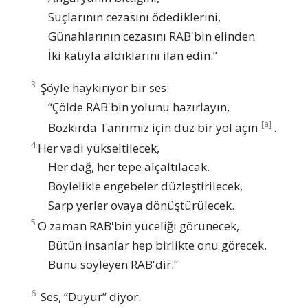
Suçlarının cezasını ödediklerini,
Günahlarının cezasını RAB'bin elinden
İki katıyla aldıklarını ilan edin.”
3
Şöyle haykırıyor bir ses:
“Çölde RAB'bin yolunu hazırlayın,
[a]
Bozkırda Tanrımız için düz bir yol açın
.
4
Her vadi yükseltilecek,
Her dağ, her tepe alçaltılacak.
Böylelikle engebeler düzleştirilecek,
Sarp yerler ovaya dönüştürülecek.
5
O zaman RAB'bin yüceliği görünecek,
Bütün insanlar hep birlikte onu görecek.
Bunu söyleyen RAB'dir.”
6
Ses, “Duyur” diyor.