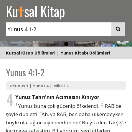
t
Ku
sal Kitap
Kutsal Kitap Bölümleri
|
Yunus Kitabı Bölümleri
Yunus 4:1-2
|
|
« Yunus 3
Yunus 4
Mika 1 »
4
Yunus Tanrı'nın Acımasını Kınıyor
1
2
Yunus buna çok gücenip öfkelendi.
RAB'be
şöyle dua etti: “Ah, ya RAB, ben daha ülkemdeyken
böyle olacağını söylemedim mi? Bu yüzden Tarşiş'e
kaçmaya kalkıştım. Biliyordum, sen lütfeden,