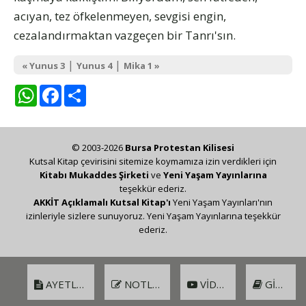
acıyan, tez öfkelenmeyen, sevgisi engin,
cezalandırmaktan vazgeçen bir Tanrı'sın.
|
|
« Yunus 3
Yunus 4
Mika 1 »
WhatsApp
Facebook
Share
© 2003-2026
Bursa Protestan Kilisesi
Kutsal Kitap çevirisini sitemize koymamıza izin verdikleri için
Kitabı Mukaddes Şirketi
ve
Yeni Yaşam Yayınlarına
teşekkür ederiz.
AKKİT Açıklamalı Kutsal Kitap'ı
Yeni Yaşam Yayınları'nın
izinleriyle sizlere sunuyoruz. Yeni Yaşam Yayınlarına teşekkür
ederiz.
AYETLER
NOTLAR
VIDEO
GIRIŞ