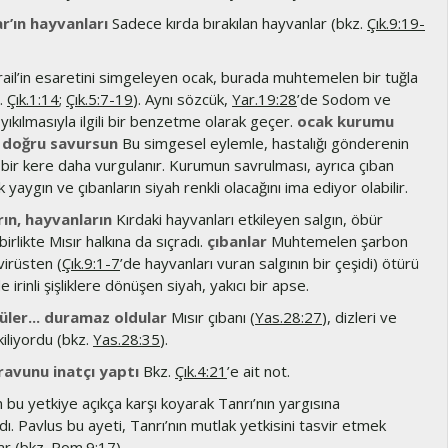
ar’ın hayvanları
Sadece kırda bırakılan hayvanlar (bkz.
Çık.9:19-
rail’in esaretini simgeleyen ocak, burada muhtemelen bir tuğla
z.
Çık.1:14
;
Çık.5:7-19
). Aynı sözcük,
Yar.19:28
’de Sodom ve
ıkılmasıyla ilgili bir benzetme olarak geçer.
ocak kurumu
ğe doğru savursun
Bu simgesel eylemle, hastalığı gönderenin
bir kere daha vurgulanır. Kurumun savrulması, ayrıca çıban
k yaygın ve çıbanların siyah renkli olacağını ima ediyor olabilir.
rın, hayvanların
Kırdaki hayvanları etkileyen salgın, öbür
birlikte Mısır halkına da sıçradı.
çıbanlar
Muhtemelen şarbon
virüsten (
Çık.9:1-7
’de hayvanları vuran salgının bir çeşidi) ötürü
 irinli şişliklere dönüşen siyah, yakıcı bir apse.
ler... duramaz oldular
Mısır çıbanı (
Yas.28:27
), dizleri ve
kiliyordu (bkz.
Yas.28:35
).
ravunu inatçı yaptı
Bkz.
Çık.4:21
’e ait not.
 bu yetkiye açıkça karşı koyarak Tanrı’nın yargısına
. Pavlus bu ayeti, Tanrı’nın mutlak yetkisini tasvir etmek
lar (bkz.
Rom.9:17
).