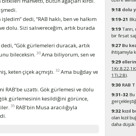
bitkileri mahvetti, bütün ağaçları kırdı.
düşmedi.
9:18
dolu 
işledim” dedi, “RAB haklı, ben ve halkım
9:19-21
Bk
e dolu. Sizi salıvereceğim, artık burada
9:19
Tanrı, 
bir fırsat s
 dedi, “Gök gürlemeleri duracak, artık
9:27
Bu ke
ihtişamıyla k
30
unu bileceksin.
Ama biliyorum, sen ve
9:29
eller
1Kr.8:22
,
1K
32
ş, keten çiçek açmıştı.
Ama buğday ve
1Ti.2:8
).
9:30
RAB T 
ini RAB'be uzattı. Gök gürlemesi ve dolu
9:31-32
Bu 
ök gürlemesinin kesildiğini görünce,
gerçekleştiği
35
iler.
RAB'bin Musa aracılığıyla
9:32
kızıl 
di.
olan kızıl b
daha düşük k