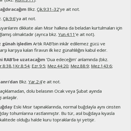
yağdıracağım
Bkz.
Çık.9:31-32
’ye ait not.
z.
Çık.9:6
’ya ait not.
uyarılarını dikkate alan Mısır halkına da beladan kurtulmaları için
ağlamış olmaktadır (ayrıca bkz.
Yun.4:11
’e ait not).
z günah işledim
Artık RAB’bin inkâr edilemez gücü ve
arşı karşıya kalan firavun ilk kez günahlılığını kabul eder.
imi RAB’be uzatacağım
‘Dua edeceğim’ anlamında (bkz.
r.8:38
,
1Kr.8:54
;
Ezr.9:5
;
Mez.44:20
;
Mez.88:9
;
Mez.143:6
;
anrı’dan
Bkz.
Yar.2:4
’e ait not.
açıklamadan, dolu belasının Ocak veya Şubat ayında
 anlaşılır.
buğday
Eski Mısır tapınaklarında, normal buğdayla aynı cinsten
uğday tohumlarına rastlanmıştır. Bu tür, asıl buğdaya kıyasla
alitede olduğu halde kuru topraklarda iyi yetişir.