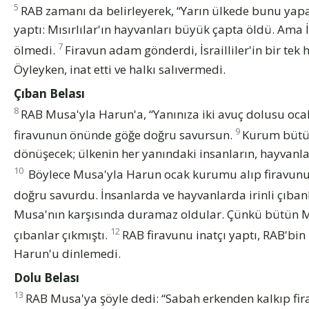
5
RAB zamanı da belirleyerek, “Yarın ülkede bunu yap
yaptı: Mısırlılar'ın hayvanları büyük çapta öldü. Ama İ
7
ölmedi.
Firavun adam gönderdi, İsrailliler'in bir tek
Öyleyken, inat etti ve halkı salıvermedi.
Çıban Belası
8
RAB Musa'yla Harun'a, “Yanınıza iki avuç dolusu oc
9
firavunun önünde göğe doğru savursun.
Kurum bütün 
dönüşecek; ülkenin her yanındaki insanların, hayvanlar
10
Böylece Musa'yla Harun ocak kurumu alıp firavu
doğru savurdu. İnsanlarda ve hayvanlarda irinli çıbanl
Musa'nın karşısında duramaz oldular. Çünkü bütün Mı
12
çıbanlar çıkmıştı.
RAB firavunu inatçı yaptı, RAB'bin
Harun'u dinlemedi.
Dolu Belası
13
RAB Musa'ya şöyle dedi: “Sabah erkenden kalkıp firav