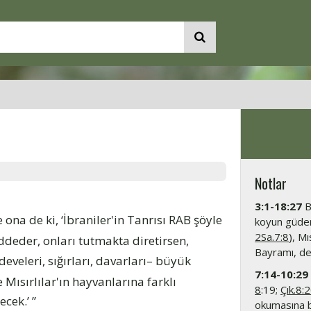
Notlar
3:1-18:27
Bu
ona de ki, ‘İbraniler'in Tanrısı RAB şöyle
koyun güden
2Sa.7:8
), Mı
ddeder, onları tutmakta diretirsen,
Bayramı, den
 develeri, sığırları, davarları– büyük
7:14-10:29
le Mısırlılar'ın hayvanlarına farklı
8
:19;
Çık.8:
cek.’ ”
okumasına bi