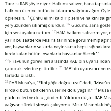
Tanrısı RAB şöyle diyor: Halkımı salıver, bana tapsınla
halkının üzerine bütün belalarımı yağdıracağım. Öyle
15
öğrenesin.
Çünkü elimi kaldırıp seni ve halkını salg
16
yeryüzünden silinmiş olurdun.
Gücümü sana göster
17
için seni ayakta tuttum.
Hâlâ halkımı salıvermiyor, 
yarın bu saatlerde Mısır'a tarihinde görülmemiş ağır
ver, hayvanların ve kırda neyin varsa hepsi sığınaklar
kırda kalan bütün insanlarla hayvanlar ölecek.’ ”
20
Firavunun görevlileri arasında RAB'bin uyarısından 
21
çabucak evlerine getirdiler.
RAB'bin uyarısını önems
tarlada bıraktı.
22
RAB Musa'ya, “Elini göğe doğru uzat” dedi, “Mısır'ın 
23
kırdaki bütün bitkilerin üzerine dolu yağsın.”
Musa d
gürlemeleri ve dolu gönderdi. Yıldırım düştü. RAB Mıs
yağıyor, sürekli şimşek çakıyordu. Mısır Mısır olalı bö