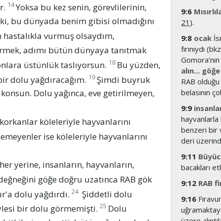
14
r.
Yoksa bu kez senin, görevlilerinin,
9:6
Mısırlıl
 ki, bu dünyada benim gibisi olmadığını
21
).
ın hastalıkla vurmuş olsaydım,
9:8
ocak
İs
fırınıydı (bk
mek, adımı bütün dünyaya tanıtmak
Gomora’nın y
18
onlara üstünlük taslıyorsun.
Bu yüzden,
alın... gö
19
 bir dolu yağdıracağım.
Şimdi buyruk
RAB olduğu 
belasının ço
a konsun. Dolu yağınca, eve getirilmeyen,
9:9
insanla
hayvanlarla 
korkanlar köleleriyle hayvanlarını
benzeri bir 
emeyenler ise köleleriyle hayvanlarını
deri üzerinde
9:11
Büyücü
her yerine, insanların, hayvanların,
bacakları et
eğneğini göğe doğru uzatınca RAB gök
9:12
RAB fi
24
ır'a dolu yağdırdı.
Şiddetli dolu
9:16
Firavun
25
ylesi bir dolu görmemişti.
Dolu
uğramaktaydı
üzere alıntı