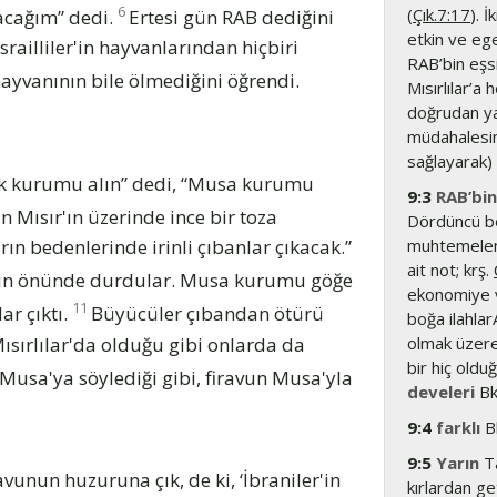
6
(
Çık.7:17
). 
acağım” dedi.
Ertesi gün RAB dediğini
etkin ve eg
srailliler'in hayvanlarından hiçbiri
RAB’bin eşs
 hayvanının bile ölmediğini öğrendi.
Mısırlılar’a
doğrudan yap
müdahalesin
sağlayarak) 
ak kurumu alın” dedi, “Musa kurumu
9:3
RAB’bin
Mısır'ın üzerinde ince bir toza
Dördüncü bel
muhtemelen 
ın bedenlerinde irinli çıbanlar çıkacak.”
ait not; krş.
nun önünde durdular. Musa kurumu göğe
ekonomiye ve
11
ar çıktı.
Büyücüler çıbandan ötürü
boğa ilahlar
sırlılar'da olduğu gibi onlarda da
olmak üzere 
bir hiç oldu
 Musa'ya söylediği gibi, firavun Musa'yla
develeri
Bk
9:4
farklı
B
9:5
Yarın
Ta
unun huzuruna çık, de ki, ‘İbraniler'in
kırlardan g