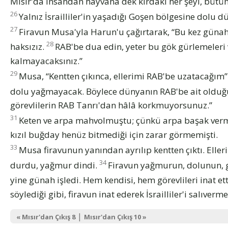
Mısır'da insandan hayvana dek kırdaki her şeyi, bütün 
26
Yalnız İsrailliler'in yaşadığı Goşen bölgesine dolu 
27
Firavun Musa'yla Harun'u çağırtarak, “Bu kez günah 
28
haksızız.
RAB'be dua edin, yeter bu gök gürlemeleri v
kalmayacaksınız.”
29
Musa, “Kentten çıkınca, ellerimi RAB'be uzatacağım”
dolu yağmayacak. Böylece dünyanın RAB'be ait olduğ
görevlilerin RAB Tanrı'dan hâlâ korkmuyorsunuz.”
31
Keten ve arpa mahvolmuştu; çünkü arpa başak vermi
kızıl buğday henüz bitmediği için zarar görmemişti.
33
Musa firavunun yanından ayrılıp kentten çıktı. Eller
34
durdu, yağmur dindi.
Firavun yağmurun, dolunun, g
yine günah işledi. Hem kendisi, hem görevlileri inat ett
söylediği gibi, firavun inat ederek İsrailliler'i salıverme
|
« Mısır'dan Çıkış 8
Mısır'dan Çıkış 10 »