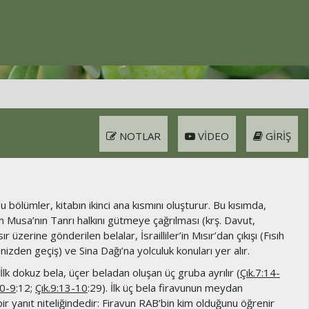
NOTLAR
VIDEO
GIRIŞ
 bölümler, kitabın ikinci ana kısmını oluşturur. Bu kısımda,
 Musa’nın Tanrı halkını gütmeye çağrılması (krş. Davut,
sır üzerine gönderilen belalar, İsrailliler’in Mısır’dan çıkışı (Fısıh
izden geçiş) ve Sina Dağı’na yolculuk konuları yer alır.
İlk dokuz bela, üçer beladan oluşan üç gruba ayrılır (
Çık.7:14-
20-9
:12;
Çık.9:13-10
:29). İlk üç bela firavunun meydan
r yanıt niteliğindedir: Firavun RAB’bin kim olduğunu öğrenir