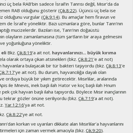
İkinci üç bela RAB’bin sadece İsrail’in Tanrısı değil, Mısır’da da
emen RAB olduğunu gösterir (
Çık.8:22
). Üçüncü üç bela ise
iz olduğunu vurgular (
Çık.9:14
). Bu amaçlar hem firavun ve
 hem de İsrail’e yöneliktir. Bazı uzmanlara göre, bunlar Tanrı’nın
tığı mucizelerdir. Bazıları ise, Tanrı’nın doğaüstü
in olayların zamanlamasına (tüm şartların bir araya gelmesini
ve yoğunluğuna yöneliktir.
 eli
Bkz.
Çık.8:19
’a ait not.
hayvanlarınızı... büyük kırıma
a olarak ortaya çıkan atsinekleri (bkz.
Çık.8:21
’e ait not)
hayvanlara bulaşacak bir tür bakteri taşıyordu (bkz.
Çık.8:13
’e
Çık.7:17
’ye ait not). Bu durum, hayvancılığa dayalı olan
 orduya büyük bir yıkım getirecektir. Mısırlılar, aralarında
Apis ile Mnevis, inek başlı ilah Hator ve koç başlı ilah Hnum
pek çok hayvan başlı ilaha tapıyordu. Böylece Mısır inançlarının
ğu tekrar gözler önüne seriliyordu (bkz.
Çık.7:19
’a ait not).
z.
Yar.12:16
’ya ait not.
kz.
Çık.8:22
’ye ait not.
nrı’dan korkan ve uyarıları dikkate alan Mısırlılar’a hayvanlarını
etirmeleri için zaman vermek amacıyla (bkz.
Çık.9:20
).