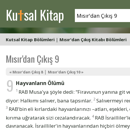
t
Ku
sal Kitap
Kutsal Kitap Bölümleri
|
Mısır'dan Çıkış Kitabı Bölümleri
Mısır'dan Çıkış 9
|
« Mısır'dan Çıkış 8
Mısır'dan Çıkış 10 »
9
Hayvanların Ölümü
1
RAB Musa'ya şöyle dedi: “Firavunun yanına git ve 
2
diyor: Halkımı salıver, bana tapsınlar.
Salıvermeyi re
3
RAB'bin eli kırlardaki hayvanlarınızı –atları, eşekleri,
4
kırıma uğratarak sizi cezalandıracak.
RAB İsrailliler'
davranacak. İsrailliler'in hayvanlarından hiçbiri ölmeye