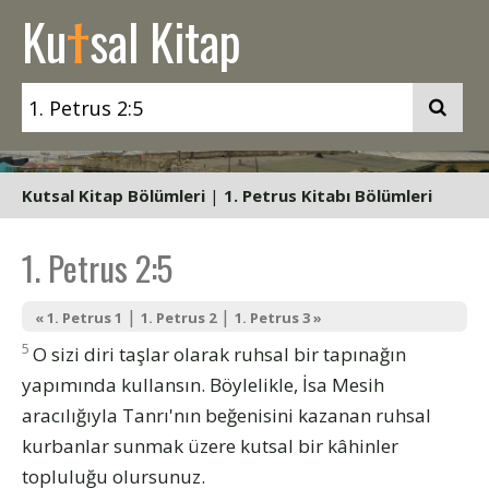
t
Ku
sal Kitap
Kutsal Kitap Bölümleri
|
1. Petrus Kitabı Bölümleri
1. Petrus 2:5
|
|
« 1. Petrus 1
1. Petrus 2
1. Petrus 3 »
5
O sizi diri taşlar olarak ruhsal bir tapınağın
yapımında kullansın. Böylelikle, İsa Mesih
aracılığıyla Tanrı'nın beğenisini kazanan ruhsal
kurbanlar sunmak üzere kutsal bir kâhinler
topluluğu olursunuz.