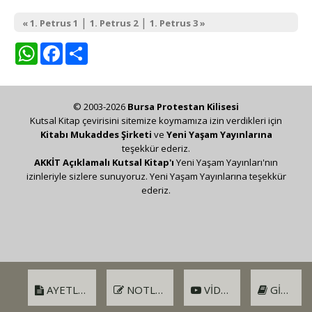
|
|
« 1. Petrus 1
1. Petrus 2
1. Petrus 3 »
WhatsApp
Facebook
Share
© 2003-2026
Bursa Protestan Kilisesi
Kutsal Kitap çevirisini sitemize koymamıza izin verdikleri için
Kitabı Mukaddes Şirketi
ve
Yeni Yaşam Yayınlarına
teşekkür ederiz.
AKKİT Açıklamalı Kutsal Kitap'ı
Yeni Yaşam Yayınları'nın
izinleriyle sizlere sunuyoruz. Yeni Yaşam Yayınlarına teşekkür
ederiz.
AYETLER
NOTLAR
VIDEO
GIRIŞ