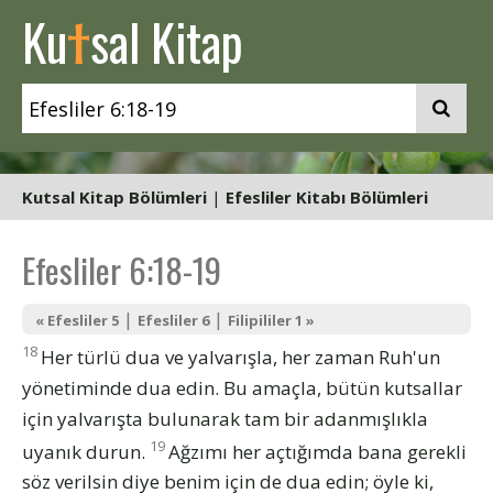
t
Ku
sal Kitap
Kutsal Kitap Bölümleri
|
Efesliler Kitabı Bölümleri
Efesliler 6:18-19
|
|
« Efesliler 5
Efesliler 6
Filipililer 1 »
18
Her türlü dua ve yalvarışla, her zaman Ruh'un
yönetiminde dua edin. Bu amaçla, bütün kutsallar
için yalvarışta bulunarak tam bir adanmışlıkla
19
uyanık durun.
Ağzımı her açtığımda bana gerekli
söz verilsin diye benim için de dua edin; öyle ki,