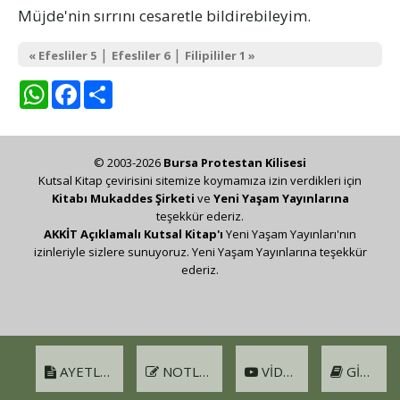
Müjde'nin sırrını cesaretle bildirebileyim.
|
|
« Efesliler 5
Efesliler 6
Filipililer 1 »
WhatsApp
Facebook
Share
© 2003-2026
Bursa Protestan Kilisesi
Kutsal Kitap çevirisini sitemize koymamıza izin verdikleri için
Kitabı Mukaddes Şirketi
ve
Yeni Yaşam Yayınlarına
teşekkür ederiz.
AKKİT Açıklamalı Kutsal Kitap'ı
Yeni Yaşam Yayınları'nın
izinleriyle sizlere sunuyoruz. Yeni Yaşam Yayınlarına teşekkür
ederiz.
AYETLER
NOTLAR
VIDEO
GIRIŞ