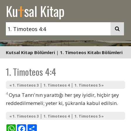
t
Ku
sal Kitap
Kutsal Kitap Bölümleri
|
1. Timoteos Kitabı Bölümleri
1. Timoteos 4:4
|
|
« 1. Timoteos 3
1. Timoteos 4
1. Timoteos 5 »
4
Oysa Tanrı'nın yarattığı her şey iyidir, hiçbir şey
reddedilmemeli; yeter ki, şükranla kabul edilsin.
|
|
« 1. Timoteos 3
1. Timoteos 4
1. Timoteos 5 »
WhatsApp
Facebook
Share