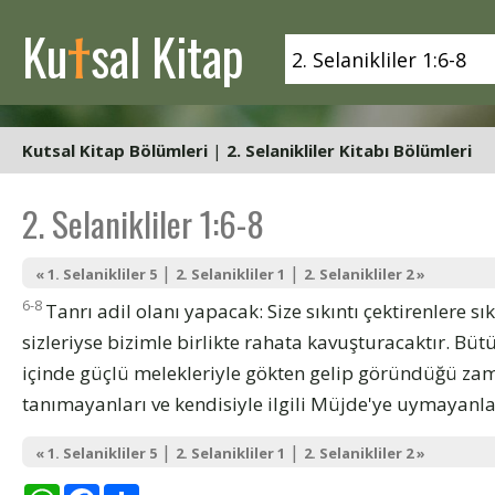
t
Ku
sal Kitap
Kutsal Kitap Bölümleri
|
2. Selanikliler Kitabı Bölümleri
2. Selanikliler 1:6-8
|
|
« 1. Selanikliler 5
2. Selanikliler 1
2. Selanikliler 2 »
6-8
Tanrı adil olanı yapacak: Size sıkıntı çektirenlere sıkı
sizleriyse bizimle birlikte rahata kavuşturacaktır. Büt
içinde güçlü melekleriyle gökten gelip göründüğü zam
tanımayanları ve kendisiyle ilgili Müjde'ye uymayanla
|
|
« 1. Selanikliler 5
2. Selanikliler 1
2. Selanikliler 2 »
WhatsApp
Facebook
Share