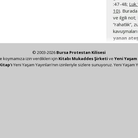
:47-48;
Luk.
10
). Burada
ve ilgili not
“rahatlık”, 
kavuşmaları 
yanan ateş
yargılamak i
Burada Müjd
© 2003-2026
Bursa Protestan Kilisesi
ediliyor (bk
ze koymamıza izin verdikleri için
Kitabı Mukaddes Şirketi
ve
Yeni Yaşam 
Kitap'ı
Yeni Yaşam Yayınları'nın izinleriyle sizlere sunuyoruz. Yeni Yaşam Y
insanları M
Mesih’in da