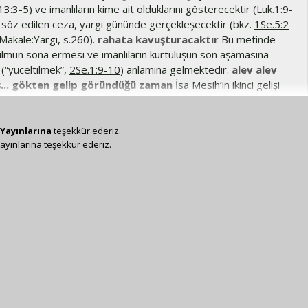
13:3-5
) ve imanlıların kime ait olduklarını gösterecektir (
Luk.1:9-
 söz edilen ceza, yargı gününde gerçekleşecektir (bkz.
1Se.5:2
; Makale:Yargı, s.260).
rahata kavuşturacaktır
Bu metinde
zulmün sona ermesi ve imanlıların kurtuluşun son aşamasına
(“yüceltilmek”,
2Se.1:9-10
) anlamına gelmektedir.
alev alev
... gökten gelip göründüğü zaman
İsa Mesih’in ikinci gelişi
çin olacaktır (bkz.
Yşa.66:15
;
Va.1:14
).
Tanrı’yı tanımayanları
e’yi hiç işitmemiş kişilerden değil, O’nu reddedenlerden söz
z.
2Se.1:9-10
,
2Se.1:12
;
Rom.1:28
).
uymayanları
Müjde,
Yayınlarına
teşekkür ederiz.
ayınlarına teşekkür ederiz.
esih’i kabul etmeye davet eder; bu daveti reddetmek kral olan
vetine uymamak anlamındadır.