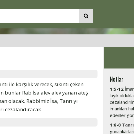
Notlar
ntı ile karşılık verecek, sıkıntı çeken
1:5-12
İmanl
ün bunlar Rab İsa alev alev yanan ateş
layık oldukl
an olacak. Rabbimiz İsa, Tanrı'yı
cezalandırı
imanlıları h
rı cezalandıracak.
edenler gör
1:6-8
Tanrı
günahkârlar