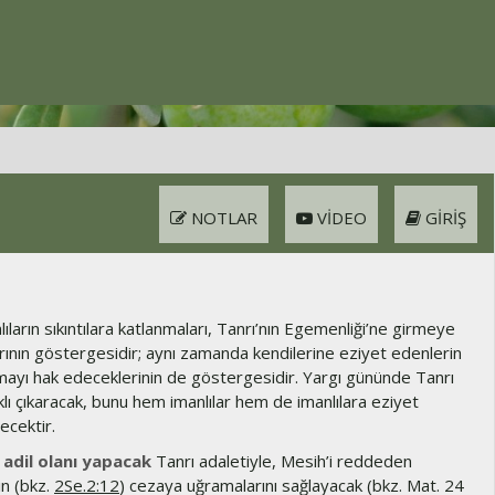
NOTLAR
VIDEO
GIRIŞ
ıların sıkıntılara katlanmaları, Tanrı’nın Egemenliği’ne girmeye
arının göstergesidir; aynı zamanda kendilerine eziyet edenlerin
lmayı hak edeceklerinin de göstergesidir. Yargı gününde Tanrı
aklı çıkaracak, bunu hem imanlılar hem de imanlılara eziyet
ecektir.
 adil olanı yapacak
Tanrı adaletiyle, Mesih’i reddeden
ın (bkz.
2Se.2:12
) cezaya uğramalarını sağlayacak (bkz. Mat. 24