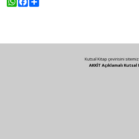
Kutsal Kitap çevirisini sitemi
AKKİT Açıklamalı Kutsal 