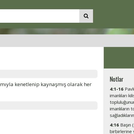
Notlar
mıyla kenetlenip kaynaşmış olarak her
4:1-16
Pavlu
imanlıları ki
topluluğunun 
imanlıların t
sağladıkların
4:16
Başın (
birbirlerine