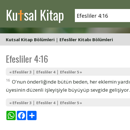
t
Ku
sal Kitap
Kutsal Kitap Bölümleri
|
Efesliler Kitabı Bölümleri
Efesliler 4:16
|
|
« Efesliler 3
Efesliler 4
Efesliler 5 »
16
O'nun önderliğinde bütün beden, her eklemin yardı
üyesinin düzenli işleyişiyle büyüyüp sevgide gelişiyor.
|
|
« Efesliler 3
Efesliler 4
Efesliler 5 »
WhatsApp
Facebook
Share