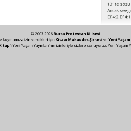
13
’ te sözü 
Ancak sevgin
Ef.4:2
,
Ef.4:
© 2003-2026
Bursa Protestan Kilisesi
ze koymamıza izin verdikleri için
Kitabı Mukaddes Şirketi
ve
Yeni Yaşam 
Kitap'ı
Yeni Yaşam Yayınları'nın izinleriyle sizlere sunuyoruz. Yeni Yaşam Y