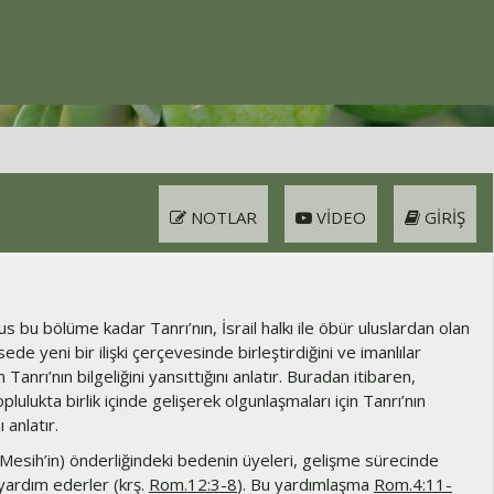
NOTLAR
VIDEO
GIRIŞ
s bu bölüme kadar Tanrı’nın, İsrail halkı ile öbür uluslardan olan
lisede yeni bir ilişki çerçevesinde birleştirdiğini ve imanlılar
Tanrı’nın bilgeliğini yansıttığını anlatır. Buradan itibaren,
oplulukta birlik içinde gelişerek olgunlaşmaları için Tanrı’nın
ı anlatır.
Mesih’in) önderliğindeki bedenin üyeleri, gelişme sürecinde
 yardım ederler (krş.
Rom.12:3-8
). Bu yardımlaşma
Rom.4:11-