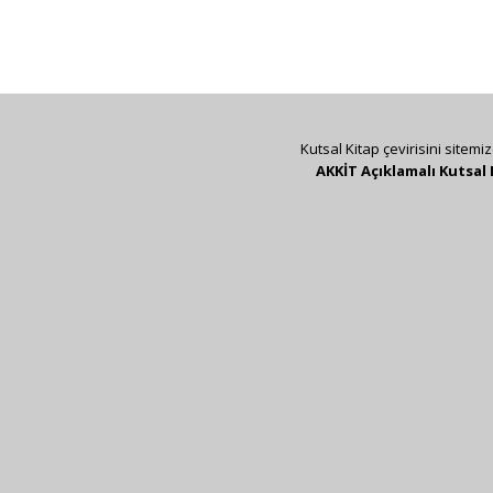
Kutsal Kitap çevirisini sitemi
AKKİT Açıklamalı Kutsal 