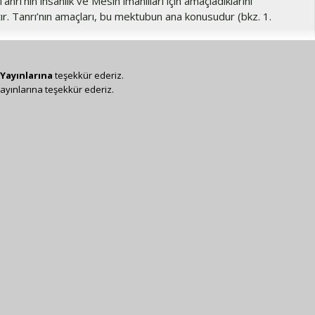
Tanrı’nın insanlık ve Mesih imanlıları için amaçladıklarını
r. Tanrı’nın amaçları, bu mektubun ana konusudur (bkz. 1.
Yayınlarına
teşekkür ederiz.
ayınlarına teşekkür ederiz.