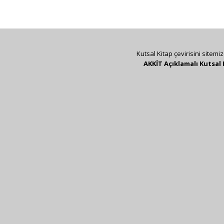
Kutsal Kitap çevirisini sitemi
AKKİT Açıklamalı Kutsal 