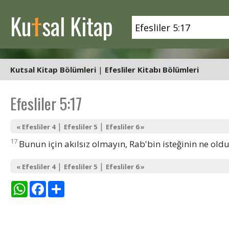
t
Ku
sal Kitap
Kutsal Kitap Bölümleri
|
Efesliler Kitabı Bölümleri
Efesliler 5:17
|
|
« Efesliler 4
Efesliler 5
Efesliler 6 »
17
Bunun için akılsız olmayın, Rab'bin isteğinin ne old
|
|
« Efesliler 4
Efesliler 5
Efesliler 6 »
WhatsApp
Facebook
Share