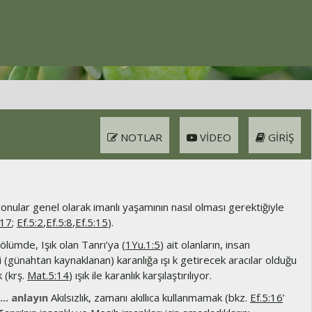
NOTLAR
VIDEO
GIRIŞ
onular genel olarak imanlı yaşamının nasıl olması gerektiğiyle
:17
;
Ef.5:2
,
Ef.5:8
,
Ef.5:15
).
lümde, Işık olan Tanrı’ya (
1Yu.1:5
) ait olanların, insan
eki (günahtan kaynaklanan) karanlığa ışı k getirecek aracılar olduğu
 (krş.
Mat.5:14
) ışık ile karanlık karşılaştırılıyor.
... anlayın
Akılsızlık, zamanı akıllıca kullanmamak (bkz.
Ef.5:16
’