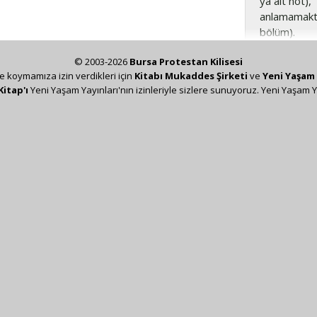
ya ait not), 
anlamamaktı
bölüm).
© 2003-2026
Bursa Protestan Kilisesi
ze koymamıza izin verdikleri için
Kitabı Mukaddes Şirketi
ve
Yeni Yaşam 
Kitap'ı
Yeni Yaşam Yayınları'nın izinleriyle sizlere sunuyoruz. Yeni Yaşam Y