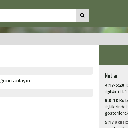
Notlar
uğunu anlayın.
4:17-5:20
K
ilgilidir (
Ef.4
5:8-18
Bu bö
ilişkilerind
gösterilerek
5:17
akılsız