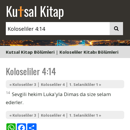
t
Ku
sal Kitap
Kutsal Kitap Bölümleri
|
Koloseliler Kitabı Bölümleri
Koloseliler 4:14
|
|
« Koloseliler 3
Koloseliler 4
1. Selanikliler 1 »
14
Sevgili hekim Luka'yla Dimas da size selam
ederler.
|
|
« Koloseliler 3
Koloseliler 4
1. Selanikliler 1 »
WhatsApp
Facebook
Share