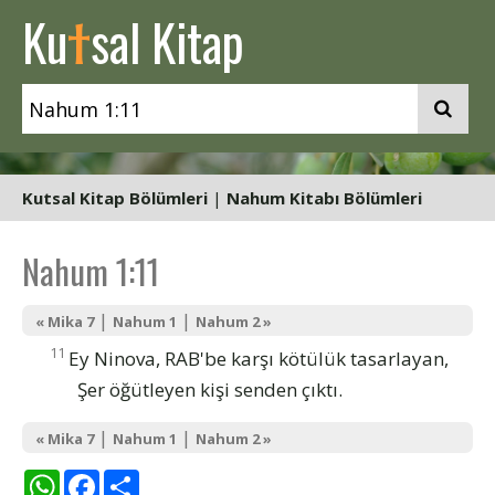
t
Ku
sal Kitap
Kutsal Kitap Bölümleri
|
Nahum Kitabı Bölümleri
Nahum 1:11
|
|
« Mika 7
Nahum 1
Nahum 2 »
11
Ey Ninova, RAB'be karşı kötülük tasarlayan,
Şer öğütleyen kişi senden çıktı.
|
|
« Mika 7
Nahum 1
Nahum 2 »
WhatsApp
Facebook
Share