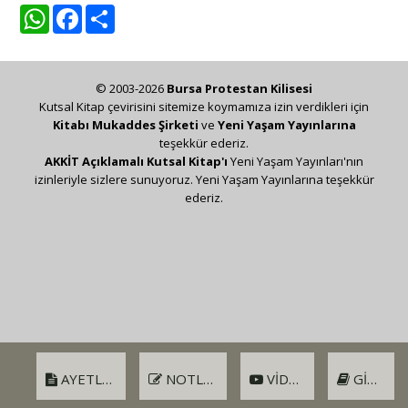
WhatsApp
Facebook
Share
© 2003-2026
Bursa Protestan Kilisesi
Kutsal Kitap çevirisini sitemize koymamıza izin verdikleri için
Kitabı Mukaddes Şirketi
ve
Yeni Yaşam Yayınlarına
teşekkür ederiz.
AKKİT Açıklamalı Kutsal Kitap'ı
Yeni Yaşam Yayınları'nın
izinleriyle sizlere sunuyoruz. Yeni Yaşam Yayınlarına teşekkür
ederiz.
AYETLER
NOTLAR
VIDEO
GIRIŞ