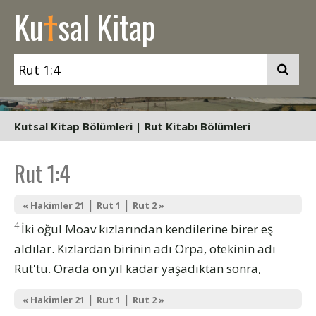
t
Ku
sal Kitap
Kutsal Kitap Bölümleri
|
Rut Kitabı Bölümleri
Rut 1:4
|
|
« Hakimler 21
Rut 1
Rut 2 »
4
İki oğul Moav kızlarından kendilerine birer eş
aldılar. Kızlardan birinin adı Orpa, ötekinin adı
Rut'tu. Orada on yıl kadar yaşadıktan sonra,
|
|
« Hakimler 21
Rut 1
Rut 2 »