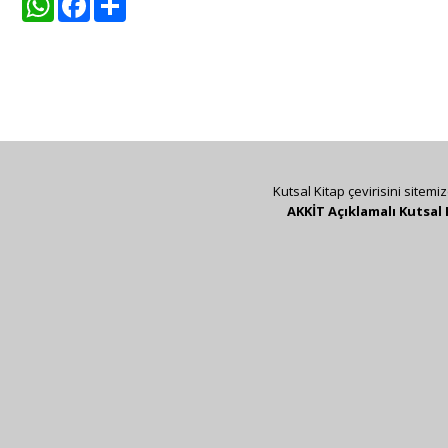
Kutsal Kitap çevirisini sitemi
AKKİT Açıklamalı Kutsal 