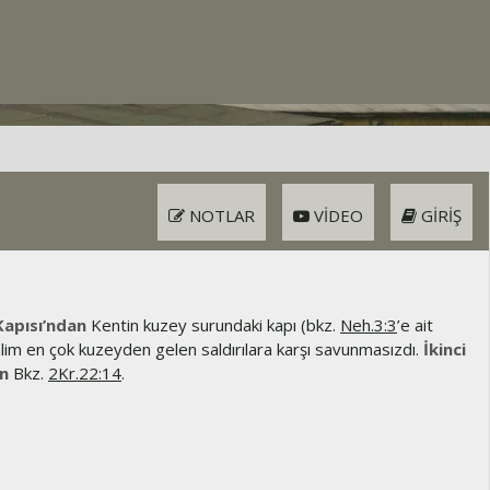
NOTLAR
VIDEO
GIRIŞ
Kapısı’ndan
Kentin kuzey surundaki kapı (bkz.
Neh.3:3
’e ait
alim en çok kuzeyden gelen saldırılara karşı savunmasızdı.
İkinci
n
Bkz.
2Kr.22:14
.