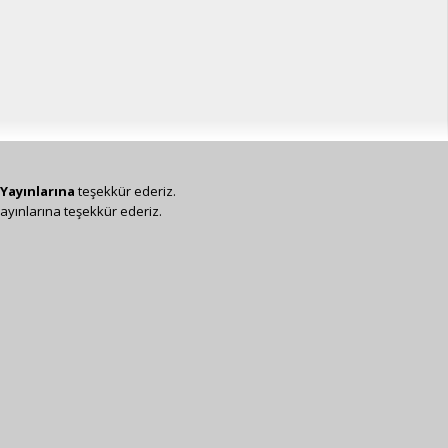
Yayınlarına
teşekkür ederiz.
ayınlarına teşekkür ederiz.