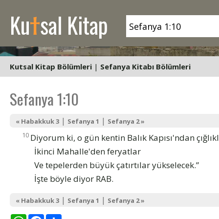
t
Ku
sal Kitap
Kutsal Kitap Bölümleri
|
Sefanya Kitabı Bölümleri
Sefanya 1:10
|
|
« Habakkuk 3
Sefanya 1
Sefanya 2 »
10
Diyorum ki, o gün kentin Balık Kapısı'ndan çığlıkl
İkinci Mahalle'den feryatlar
Ve tepelerden büyük çatırtılar yükselecek.”
İşte böyle diyor RAB.
|
|
« Habakkuk 3
Sefanya 1
Sefanya 2 »
WhatsApp
Facebook
Share