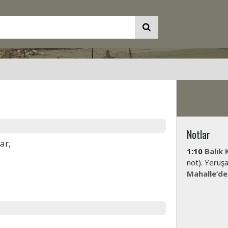
Notlar
ar,
1:10
Balık 
not). Yeruş
Mahalle’de