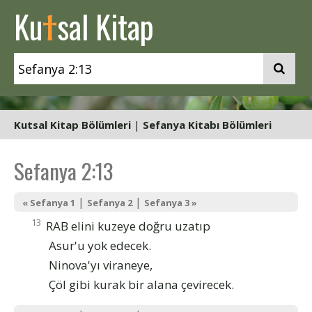
t
Ku
sal Kitap
Kutsal Kitap Bölümleri
|
Sefanya Kitabı Bölümleri
Sefanya 2:13
|
|
« Sefanya 1
Sefanya 2
Sefanya 3 »
13
RAB elini kuzeye doğru uzatıp
Asur'u yok edecek.
Ninova'yı viraneye,
Çöl gibi kurak bir alana çevirecek.