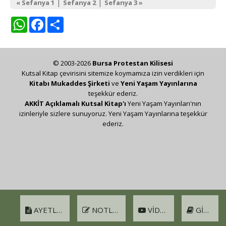
|
|
« Sefanya 1
Sefanya 2
Sefanya 3 »
WhatsApp
Facebook
Share
© 2003-2026
Bursa Protestan Kilisesi
Kutsal Kitap çevirisini sitemize koymamıza izin verdikleri için
Kitabı Mukaddes Şirketi
ve
Yeni Yaşam Yayınlarına
teşekkür ederiz.
AKKİT Açıklamalı Kutsal Kitap'ı
Yeni Yaşam Yayınları'nın
izinleriyle sizlere sunuyoruz. Yeni Yaşam Yayınlarına teşekkür
ederiz.
AYETLER
NOTLAR
VIDEO
GIRIŞ