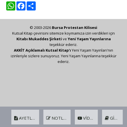
WhatsApp
Facebook
Share
© 2003-2026
Bursa Protestan Kilisesi
Kutsal Kitap çevirisini sitemize koymamıza izin verdikleri için
Kitabı Mukaddes Şirketi
ve
Yeni Yaşam Yayınlarına
teşekkür ederiz.
AKKİT Açıklamalı Kutsal Kitap'ı
Yeni Yaşam Yayınları'nın
izinleriyle sizlere sunuyoruz. Yeni Yaşam Yayınlarına teşekkür
ederiz.
AYETLER
NOTLAR
VIDEO
GIRIŞ