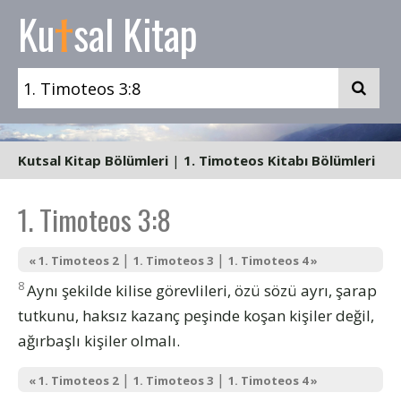
t
Ku
sal Kitap
Kutsal Kitap Bölümleri
|
1. Timoteos Kitabı Bölümleri
1. Timoteos 3:8
|
|
« 1. Timoteos 2
1. Timoteos 3
1. Timoteos 4 »
8
Aynı şekilde kilise görevlileri, özü sözü ayrı, şarap
tutkunu, haksız kazanç peşinde koşan kişiler değil,
ağırbaşlı kişiler olmalı.
|
|
« 1. Timoteos 2
1. Timoteos 3
1. Timoteos 4 »