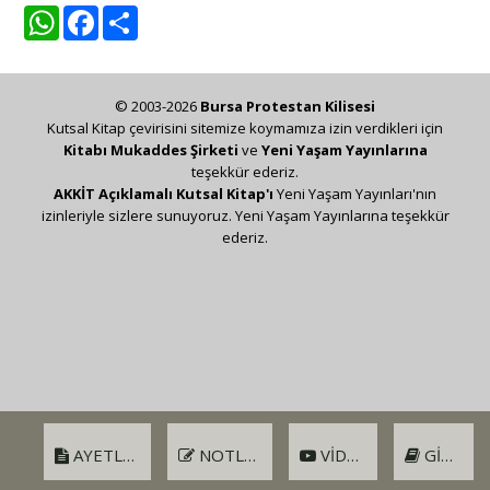
WhatsApp
Facebook
Share
© 2003-2026
Bursa Protestan Kilisesi
Kutsal Kitap çevirisini sitemize koymamıza izin verdikleri için
Kitabı Mukaddes Şirketi
ve
Yeni Yaşam Yayınlarına
teşekkür ederiz.
AKKİT Açıklamalı Kutsal Kitap'ı
Yeni Yaşam Yayınları'nın
izinleriyle sizlere sunuyoruz. Yeni Yaşam Yayınlarına teşekkür
ederiz.
AYETLER
NOTLAR
VIDEO
GIRIŞ