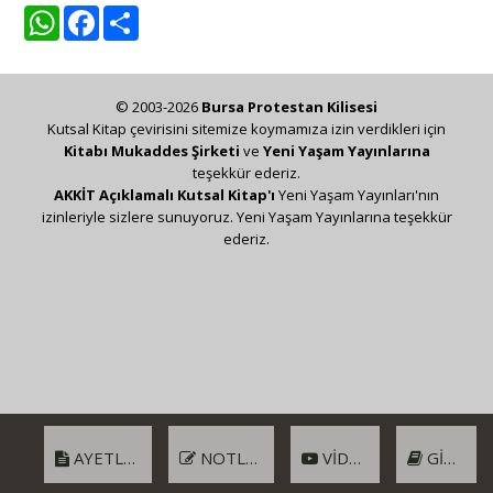
WhatsApp
Facebook
Share
© 2003-2026
Bursa Protestan Kilisesi
Kutsal Kitap çevirisini sitemize koymamıza izin verdikleri için
Kitabı Mukaddes Şirketi
ve
Yeni Yaşam Yayınlarına
teşekkür ederiz.
AKKİT Açıklamalı Kutsal Kitap'ı
Yeni Yaşam Yayınları'nın
izinleriyle sizlere sunuyoruz. Yeni Yaşam Yayınlarına teşekkür
ederiz.
AYETLER
NOTLAR
VIDEO
GIRIŞ