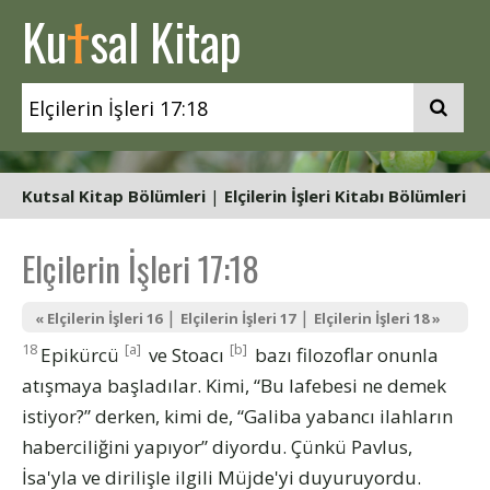
t
Ku
sal Kitap
Kutsal Kitap Bölümleri
|
Elçilerin İşleri Kitabı Bölümleri
Elçilerin İşleri 17:18
|
|
« Elçilerin İşleri 16
Elçilerin İşleri 17
Elçilerin İşleri 18 »
18
[a]
[b]
Epikürcü
ve Stoacı
bazı filozoflar onunla
atışmaya başladılar. Kimi, “Bu lafebesi ne demek
istiyor?” derken, kimi de, “Galiba yabancı ilahların
haberciliğini yapıyor” diyordu. Çünkü Pavlus,
İsa'yla ve dirilişle ilgili Müjde'yi duyuruyordu.