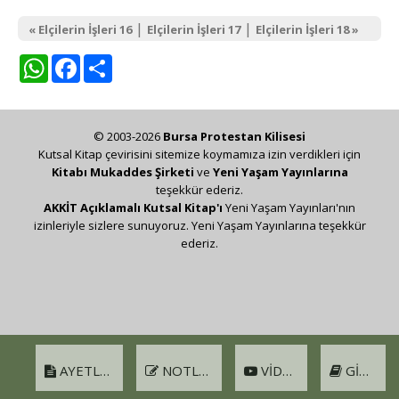
|
|
« Elçilerin İşleri 16
Elçilerin İşleri 17
Elçilerin İşleri 18 »
WhatsApp
Facebook
Share
© 2003-2026
Bursa Protestan Kilisesi
Kutsal Kitap çevirisini sitemize koymamıza izin verdikleri için
Kitabı Mukaddes Şirketi
ve
Yeni Yaşam Yayınlarına
teşekkür ederiz.
AKKİT Açıklamalı Kutsal Kitap'ı
Yeni Yaşam Yayınları'nın
izinleriyle sizlere sunuyoruz. Yeni Yaşam Yayınlarına teşekkür
ederiz.
AYETLER
NOTLAR
VIDEO
GIRIŞ