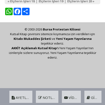
|
|
« Elçilerin İşleri 18
Elçilerin İşleri 19
Elçilerin İşleri 20 »
WhatsApp
Facebook
Share
© 2003-2026
Bursa Protestan Kilisesi
Kutsal Kitap çevirisini sitemize koymamıza izin verdikleri için
Kitabı Mukaddes Şirketi
ve
Yeni Yaşam Yayınlarına
teşekkür ederiz.
AKKİT Açıklamalı Kutsal Kitap'ı
Yeni Yaşam Yayınları'nın
izinleriyle sizlere sunuyoruz. Yeni Yaşam Yayınlarına teşekkür
ederiz.
AYETLER
NOTLAR
VIDEO
GIRIŞ