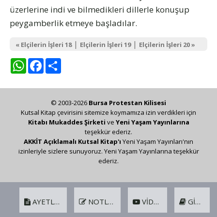
üzerlerine indi ve bilmedikleri dillerle konuşup
peygamberlik etmeye başladılar.
|
|
« Elçilerin İşleri 18
Elçilerin İşleri 19
Elçilerin İşleri 20 »
WhatsApp
Facebook
Share
© 2003-2026
Bursa Protestan Kilisesi
Kutsal Kitap çevirisini sitemize koymamıza izin verdikleri için
Kitabı Mukaddes Şirketi
ve
Yeni Yaşam Yayınlarına
teşekkür ederiz.
AKKİT Açıklamalı Kutsal Kitap'ı
Yeni Yaşam Yayınları'nın
izinleriyle sizlere sunuyoruz. Yeni Yaşam Yayınlarına teşekkür
ederiz.
AYETLER
NOTLAR
VIDEO
GIRIŞ