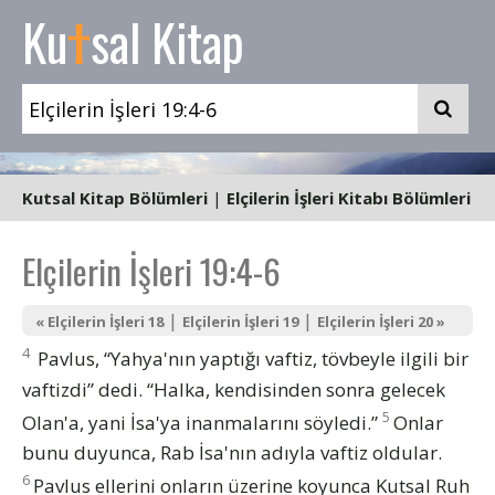
t
Ku
sal Kitap
Kutsal Kitap Bölümleri
|
Elçilerin İşleri Kitabı Bölümleri
Elçilerin İşleri 19:4-6
|
|
« Elçilerin İşleri 18
Elçilerin İşleri 19
Elçilerin İşleri 20 »
4
Pavlus, “Yahya'nın yaptığı vaftiz, tövbeyle ilgili bir
vaftizdi” dedi. “Halka, kendisinden sonra gelecek
5
Olan'a, yani İsa'ya inanmalarını söyledi.”
Onlar
bunu duyunca, Rab İsa'nın adıyla vaftiz oldular.
6
Pavlus ellerini onların üzerine koyunca Kutsal Ruh