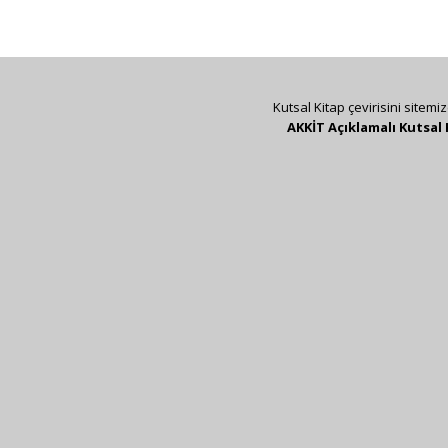
Kutsal Kitap çevirisini sitemi
AKKİT Açıklamalı Kutsal 