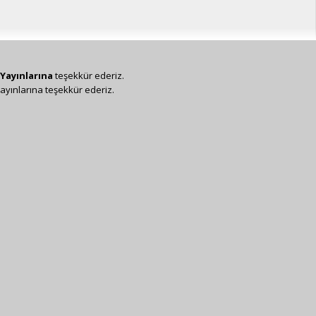
Yayınlarına
teşekkür ederiz.
ayınlarına teşekkür ederiz.