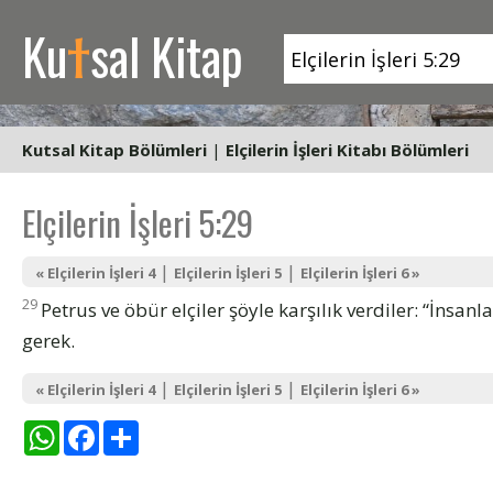
t
Ku
sal Kitap
Kutsal Kitap Bölümleri
|
Elçilerin İşleri Kitabı Bölümleri
Elçilerin İşleri 5:29
|
|
« Elçilerin İşleri 4
Elçilerin İşleri 5
Elçilerin İşleri 6 »
29
Petrus ve öbür elçiler şöyle karşılık verdiler: “İnsa
gerek.
|
|
« Elçilerin İşleri 4
Elçilerin İşleri 5
Elçilerin İşleri 6 »
WhatsApp
Facebook
Share