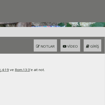
NOTLAR
VIDEO
GIRIŞ
ç.4:19
ve
Rom.13:3
’e ait not.