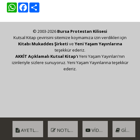
WhatsApp
Facebook
Share
© 2003-2026
Bursa Protestan Kilisesi
Kutsal Kitap çevirisini sitemize koymamıza izin verdikleri için
Kitabı Mukaddes Şirketi
ve
Yeni Yaşam Yayınlarına
teşekkür ederiz.
AKKİT Açıklamalı Kutsal Kitap'ı
Yeni Yaşam Yayınları'nın
izinleriyle sizlere sunuyoruz. Yeni Yaşam Yayınlarına teşekkür
ederiz.
AYETLER
NOTLAR
VIDEO
GIRIŞ