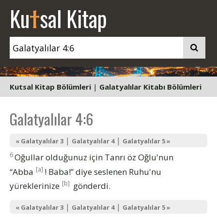
t
Ku
sal Kitap
Kutsal Kitap Bölümleri
|
Galatyalılar Kitabı Bölümleri
Galatyalılar 4:6
|
|
« Galatyalılar 3
Galatyalılar 4
Galatyalılar 5 »
6
Oğullar olduğunuz için Tanrı öz Oğlu'nun
[a]
“Abba
! Baba!” diye seslenen Ruhu'nu
[b]
yüreklerinize
gönderdi.
|
|
« Galatyalılar 3
Galatyalılar 4
Galatyalılar 5 »