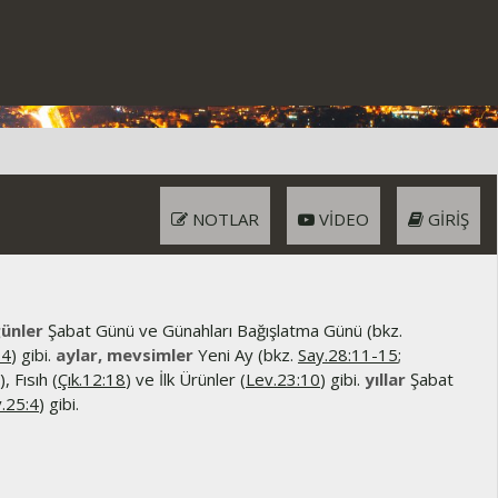
NOTLAR
VIDEO
GIRIŞ
günler
Şabat Günü ve Günahları Bağışlatma Günü (bkz.
34
) gibi.
aylar, mevsimler
Yeni Ay (bkz.
Say.28:11-15
;
), Fısıh (
Çık.12:18
) ve İlk Ürünler (
Lev.23:10
) gibi.
yıllar
Şabat
.25:4
) gibi.