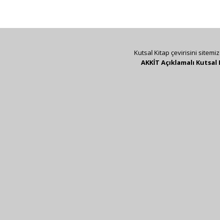
Kutsal Kitap çevirisini sitemi
AKKİT Açıklamalı Kutsal 