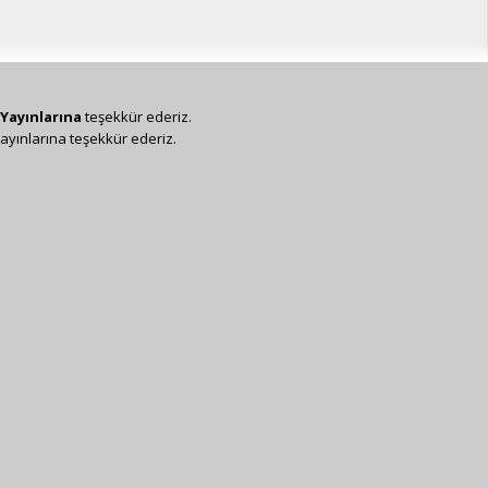
Yayınlarına
teşekkür ederiz.
ayınlarına teşekkür ederiz.