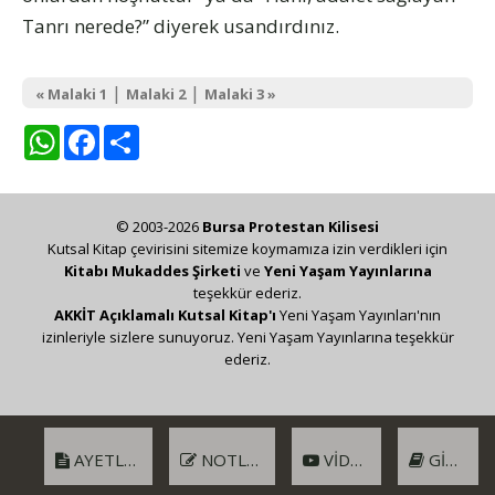
Tanrı nerede?” diyerek usandırdınız.
|
|
« Malaki 1
Malaki 2
Malaki 3 »
WhatsApp
Facebook
Share
© 2003-2026
Bursa Protestan Kilisesi
Kutsal Kitap çevirisini sitemize koymamıza izin verdikleri için
Kitabı Mukaddes Şirketi
ve
Yeni Yaşam Yayınlarına
teşekkür ederiz.
AKKİT Açıklamalı Kutsal Kitap'ı
Yeni Yaşam Yayınları'nın
izinleriyle sizlere sunuyoruz. Yeni Yaşam Yayınlarına teşekkür
ederiz.
AYETLER
NOTLAR
VIDEO
GIRIŞ