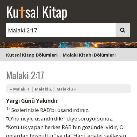
t
Ku
sal Kitap
Kutsal Kitap Bölümleri
|
Malaki Kitabı Bölümleri
Malaki 2:17
|
|
« Malaki 1
Malaki 2
Malaki 3 »
Yargı Günü Yakındır
17
Sözlerinizle RAB'bi usandırdınız.
“O'nu neyle usandırdık?” diye soruyorsunuz.
“Kötülük yapan herkes RAB'bin gözünde iyidir, O
onlardan hoşnuttur” ya da “Hani, adalet sağlayan