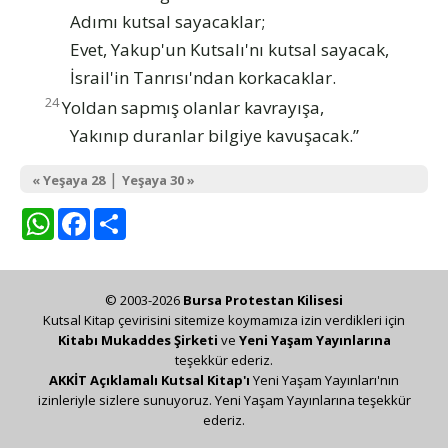
Adımı kutsal sayacaklar;
Evet, Yakup'un Kutsalı'nı kutsal sayacak,
İsrail'in Tanrısı'ndan korkacaklar.
24
Yoldan sapmış olanlar kavrayışa,
Yakınıp duranlar bilgiye kavuşacak.”
|
« Yeşaya 28
Yeşaya 30 »
WhatsApp
Facebook
Share
© 2003-2026
Bursa Protestan Kilisesi
Kutsal Kitap çevirisini sitemize koymamıza izin verdikleri için
Kitabı Mukaddes Şirketi
ve
Yeni Yaşam Yayınlarına
teşekkür ederiz.
AKKİT Açıklamalı Kutsal Kitap'ı
Yeni Yaşam Yayınları'nın
izinleriyle sizlere sunuyoruz. Yeni Yaşam Yayınlarına teşekkür
ederiz.