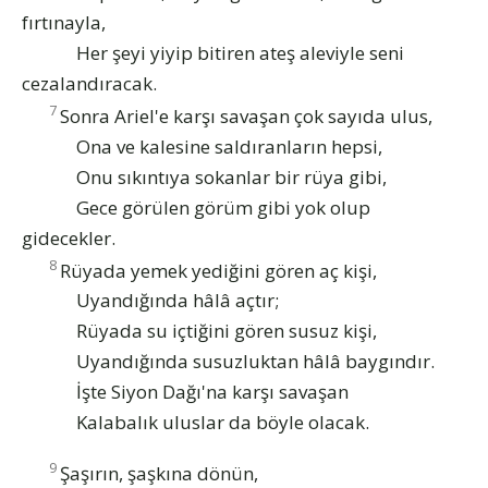
fırtınayla,
Her şeyi yiyip bitiren ateş aleviyle seni
cezalandıracak.
7
Sonra Ariel'e karşı savaşan çok sayıda ulus,
Ona ve kalesine saldıranların hepsi,
Onu sıkıntıya sokanlar bir rüya gibi,
Gece görülen görüm gibi yok olup
gidecekler.
8
Rüyada yemek yediğini gören aç kişi,
Uyandığında hâlâ açtır;
Rüyada su içtiğini gören susuz kişi,
Uyandığında susuzluktan hâlâ baygındır.
İşte Siyon Dağı'na karşı savaşan
Kalabalık uluslar da böyle olacak.
9
Şaşırın, şaşkına dönün,