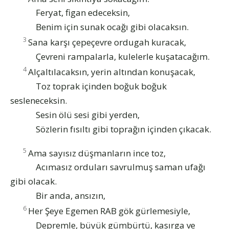
Feryat, figan edeceksin,
Benim için sunak ocağı gibi olacaksın.
3
Sana karşı çepeçevre ordugah kuracak,
Çevreni rampalarla, kulelerle kuşatacağım.
4
Alçaltılacaksın, yerin altından konuşacak,
Toz toprak içinden boğuk boğuk
sesleneceksin.
Sesin ölü sesi gibi yerden,
Sözlerin fısıltı gibi toprağın içinden çıkacak.
5
Ama sayısız düşmanların ince toz,
Acımasız orduları savrulmuş saman ufağı
gibi olacak.
Bir anda, ansızın,
6
Her Şeye Egemen RAB gök gürlemesiyle,
Depremle, büyük gümbürtü, kasırga ve