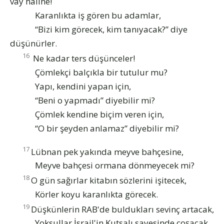
vay haline!
Karanlıkta iş gören bu adamlar,
“Bizi kim görecek, kim tanıyacak?” diye
düşünürler.
16
Ne kadar ters düşünceler!
Çömlekçi balçıkla bir tutulur mu?
Yapı, kendini yapan için,
“Beni o yapmadı” diyebilir mi?
Çömlek kendine biçim veren için,
“O bir şeyden anlamaz” diyebilir mi?
17
Lübnan pek yakında meyve bahçesine,
Meyve bahçesi ormana dönmeyecek mi?
18
O gün sağırlar kitabın sözlerini işitecek,
Körler koyu karanlıkta görecek.
19
Düşkünlerin RAB'de buldukları sevinç artacak,
Yoksullar İsrail'in Kutsalı sayesinde coşacak.