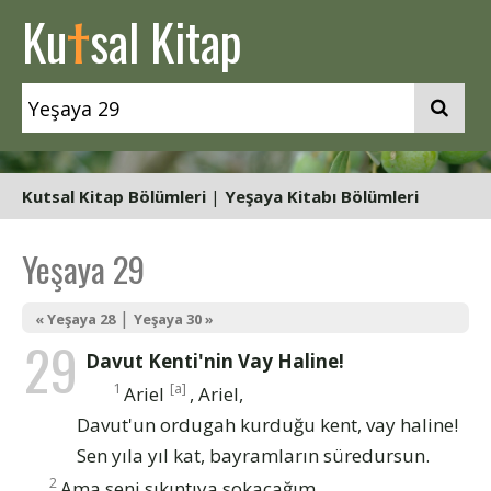
t
Ku
sal Kitap
Kutsal Kitap Bölümleri
|
Yeşaya Kitabı Bölümleri
Yeşaya 29
|
« Yeşaya 28
Yeşaya 30 »
29
Davut Kenti'nin Vay Haline!
1
[a]
Ariel
, Ariel,
Davut'un ordugah kurduğu kent, vay haline!
Sen yıla yıl kat, bayramların süredursun.
2
Ama seni sıkıntıya sokacağım.