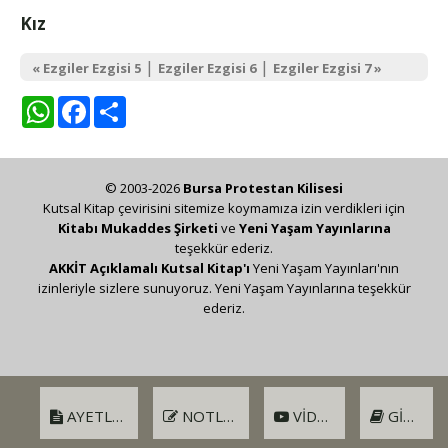
Kız
|
|
« Ezgiler Ezgisi 5
Ezgiler Ezgisi 6
Ezgiler Ezgisi 7 »
WhatsApp
Facebook
Share
© 2003-2026
Bursa Protestan Kilisesi
Kutsal Kitap çevirisini sitemize koymamıza izin verdikleri için
Kitabı Mukaddes Şirketi
ve
Yeni Yaşam Yayınlarına
teşekkür ederiz.
AKKİT Açıklamalı Kutsal Kitap'ı
Yeni Yaşam Yayınları'nın
izinleriyle sizlere sunuyoruz. Yeni Yaşam Yayınlarına teşekkür
ederiz.
AYETLER
NOTLAR
VIDEO
GIRIŞ