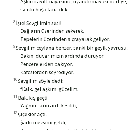
Aşkımı ayıltmayasınız, uyandırmayasınız diye,
Gönlü hoş olana dek.
8
İşte! Sevgilimin sesi!
Dağların üzerinden sekerek,
Tepelerin üzerinden sıçrayarak geliyor.
9
Sevgilim ceylana benzer, sanki bir geyik yavrusu.
Bakın, duvarımızın ardında duruyor,
Pencerelerden bakıyor,
Kafeslerden seyrediyor.
10
Sevgilim şöyle dedi:
“Kalk, gel aşkım, güzelim.
11
Bak, kış geçti,
Yağmurların ardı kesildi,
12
Çiçekler açtı,
Şarkı mevsimi geldi,