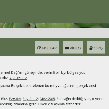
NOTLAR
VIDEO
GIRIŞ
armel Dağı’nın güneyinde, verimli bir kıyı bölgesiydi.
m
Bkz.
Yşa.35:1-2
.
ğacına
Bu şekilde nitelenen bu meyve ağacının gerçek cinsi
Bkz.
Ezg.6:4
;
Say.2:1-2
;
Mez.20:5
. Sancağın dikildiği yer, o yerin
edildiği anlamına gelir. Erkek kızı aşkıyla fetheder.