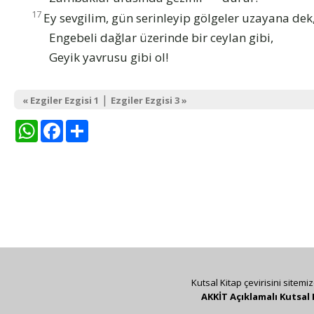
17
Ey sevgilim, gün serinleyip gölgeler uzayana dek
Engebeli dağlar üzerinde bir ceylan gibi,
Geyik yavrusu gibi ol!
|
« Ezgiler Ezgisi 1
Ezgiler Ezgisi 3 »
WhatsApp
Facebook
Share
Kutsal Kitap çevirisini sitemi
AKKİT Açıklamalı Kutsal 