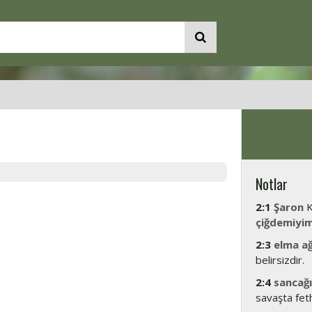
Notlar
2:1
Şaron
K
çiğdemiyi
2:3
elma a
belirsizdir.
2:4
sancağı
savaşta feth