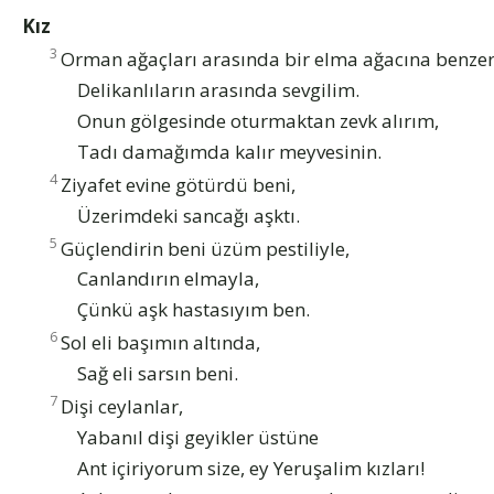
Kız
3
Orman ağaçları arasında bir elma ağacına benze
Delikanlıların arasında sevgilim.
Onun gölgesinde oturmaktan zevk alırım,
Tadı damağımda kalır meyvesinin.
4
Ziyafet evine götürdü beni,
Üzerimdeki sancağı aşktı.
5
Güçlendirin beni üzüm pestiliyle,
Canlandırın elmayla,
Çünkü aşk hastasıyım ben.
6
Sol eli başımın altında,
Sağ eli sarsın beni.
7
Dişi ceylanlar,
Yabanıl dişi geyikler üstüne
Ant içiriyorum size, ey Yeruşalim kızları!