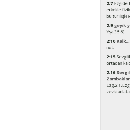
2:7
Ezgide t
erkekle fizik
r
bu tür ilişk
2:9
geyik 
Yşa.35:6
).
2:10
Kalk...
not.
2:15
Sevgilil
ortadan kald
2:16
Sevgi
Zambaklar 
Ezg.2:1
,
Ezg
zevki anlat