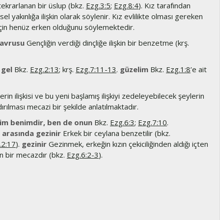
ekrarlanan bir üslup (bkz.
Ezg.3:5
;
Ezg.8:4
). Kız tarafından
sel yakınlığa ilişkin olarak söylenir. Kız evlilikte olması gereken
i için henüz erken olduğunu söylemektedir.
yavrusu
Gençliğin verdiği dinçliğe ilişkin bir benzetme (krş.
 gel
Bkz.
Ezg.2:13
; krş.
Ezg.7:11-13
.
güzelim
Bkz.
Ezg.1:8
’e ait
erin ilişkisi ve bu yeni başlamış ilişkiyi zedeleyebilecek şeylerin
ırılması mecazi bir şekilde anlatılmaktadır.
lim benimdir, ben de onun
Bkz.
Ezg.6:3
;
Ezg.7:10
.
arasında gezinir
Erkek bir ceylana benzetilir (bkz.
.2:17
).
gezinir
Gezinmek, erkeğin kızın çekiciliğinden aldığı içten
an bir mecazdır (bkz.
Ezg.6:2-3
).