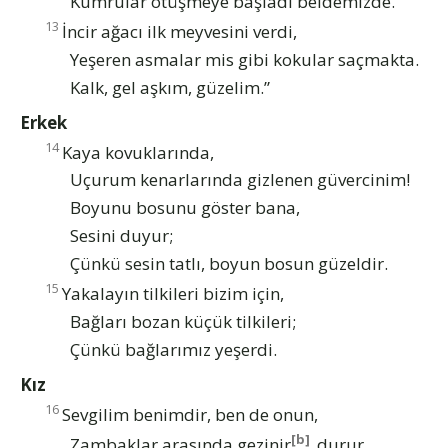
Kumrular ötüşmeye başladı beldemizde.
13
İncir ağacı ilk meyvesini verdi,
Yeşeren asmalar mis gibi kokular saçmakta.
Kalk, gel aşkım, güzelim.”
Erkek
14
Kaya kovuklarında,
Uçurum kenarlarında gizlenen güvercinim!
Boyunu bosunu göster bana,
Sesini duyur;
Çünkü sesin tatlı, boyun bosun güzeldir.
15
Yakalayın tilkileri bizim için,
Bağları bozan küçük tilkileri;
Çünkü bağlarımız yeşerdi.
Kız
16
Sevgilim benimdir, ben de onun,
[b]
Zambaklar arasında gezinir
durur.