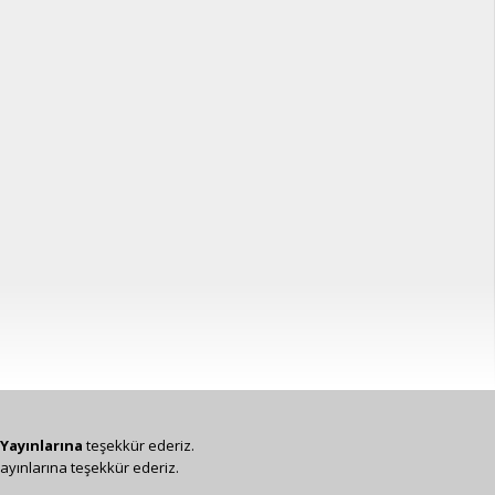
Yayınlarına
teşekkür ederiz.
ayınlarına teşekkür ederiz.