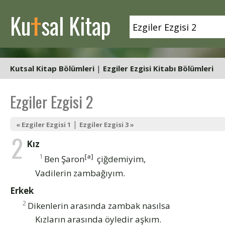
t
Ku
sal Kitap
Kutsal Kitap Bölümleri
|
Ezgiler Ezgisi Kitabı Bölümleri
Ezgiler Ezgisi 2
|
« Ezgiler Ezgisi 1
Ezgiler Ezgisi 3 »
2
Kız
1
[a]
Ben Şaron
çiğdemiyim,
Vadilerin zambağıyım.
Erkek
2
Dikenlerin arasında zambak nasılsa
Kızların arasında öyledir aşkım.