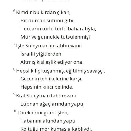
6
Kimdir bu kırdan çıkan,
Bir duman sütunu gibi,
Tüccarın türlü türlü baharatıyla,
Mür ve günnükle tütsülenmiş?
7
İşte Süleyman'ın tahtırevanı!
İsrailli yiğitlerden
Altmış kişi eşlik ediyor ona.
8
Hepsi kılıç kuşanmış, eğitilmiş savaşçı.
Gecenin tehlikelerine karşı,
Hepsinin kılıcı belinde.
9
Kral Süleyman tahtırevanı
Lübnan ağaçlarından yaptı.
10
Direklerini gümüşten,
Tabanını altından yaptı.
Koltuğu mor kumaşla kaplıydı.