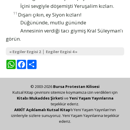
İçini sevgiyle döşemişti Yeruşalim kızları.
11
Dışarı çıkın, ey Siyon kızları!
Düğününde, mutlu gününde
Annesinin verdiği tacı giymiş Kral Süleyman'ı
görün.
|
« Ezgiler Ezgisi 2
Ezgiler Ezgisi 4 »
WhatsApp
Facebook
Share
© 2003-2026
Bursa Protestan Kilisesi
Kutsal Kitap çevirisini sitemize koymamıza izin verdikleri için
Kitabı Mukaddes Şirketi
ve
Yeni Yaşam Yayınlarına
teşekkür ederiz.
AKKİT Açıklamalı Kutsal Kitap'ı
Yeni Yaşam Yayınları'nın
izinleriyle sizlere sunuyoruz. Yeni Yaşam Yayınlarına teşekkür
ederiz.