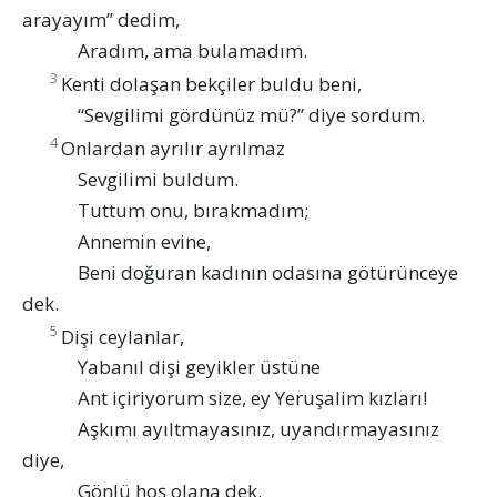
arayayım” dedim,
Aradım, ama bulamadım.
3
Kenti dolaşan bekçiler buldu beni,
“Sevgilimi gördünüz mü?” diye sordum.
4
Onlardan ayrılır ayrılmaz
Sevgilimi buldum.
Tuttum onu, bırakmadım;
Annemin evine,
Beni doğuran kadının odasına götürünceye
dek.
5
Dişi ceylanlar,
Yabanıl dişi geyikler üstüne
Ant içiriyorum size, ey Yeruşalim kızları!
Aşkımı ayıltmayasınız, uyandırmayasınız
diye,
Gönlü hoş olana dek.