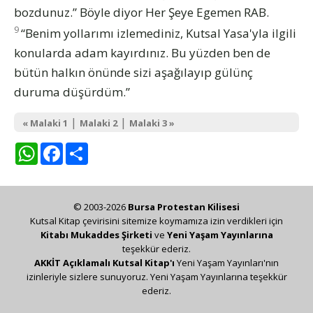
bozdunuz.” Böyle diyor Her Şeye Egemen RAB.
9
“Benim yollarımı izlemediniz, Kutsal Yasa'yla ilgili
konularda adam kayırdınız. Bu yüzden ben de
bütün halkın önünde sizi aşağılayıp gülünç
duruma düşürdüm.”
|
|
« Malaki 1
Malaki 2
Malaki 3 »
WhatsApp
Facebook
Share
© 2003-2026
Bursa Protestan Kilisesi
Kutsal Kitap çevirisini sitemize koymamıza izin verdikleri için
Kitabı Mukaddes Şirketi
ve
Yeni Yaşam Yayınlarına
teşekkür ederiz.
AKKİT Açıklamalı Kutsal Kitap'ı
Yeni Yaşam Yayınları'nın
izinleriyle sizlere sunuyoruz. Yeni Yaşam Yayınlarına teşekkür
ederiz.