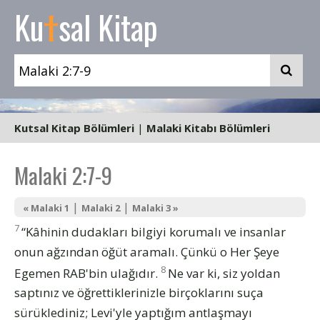
t
Ku
sal Kitap
Kutsal Kitap Bölümleri
|
Malaki Kitabı Bölümleri
Malaki 2:7-9
|
|
« Malaki 1
Malaki 2
Malaki 3 »
7
“Kâhinin dudakları bilgiyi korumalı ve insanlar
onun ağzından öğüt aramalı. Çünkü o Her Şeye
8
Egemen RAB'bin ulağıdır.
Ne var ki, siz yoldan
saptınız ve öğrettiklerinizle birçoklarını suça
sürüklediniz; Levi'yle yaptığım antlaşmayı