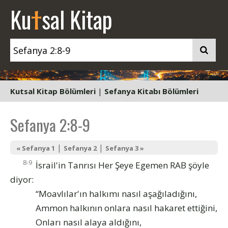
t
Ku
sal Kitap
Kutsal Kitap Bölümleri
|
Sefanya Kitabı Bölümleri
Sefanya 2:8-9
|
|
« Sefanya 1
Sefanya 2
Sefanya 3 »
8-9
İsrail'in Tanrısı Her Şeye Egemen RAB şöyle
diyor:
“Moavlılar'ın halkımı nasıl aşağıladığını,
Ammon halkının onlara nasıl hakaret ettiğini,
Onları nasıl alaya aldığını,