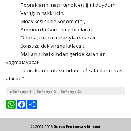
Topraklarını nasıl tehdit ettiğini duydum.
Varlığım hakkı için,
Moav kesinlikle Sodom gibi,
Ammon da Gomora gibi olacak.
Otlarla, tuz çukurlarıyla dolacak,
Sonsuza dek virane kalacak.
Mallarını halkımdan geride kalanlar
yağmalayacak.
Topraklarını ulusumdan sağ kalanlar miras
alacak.”
|
|
« Sefanya 1
Sefanya 2
Sefanya 3 »
WhatsApp
Facebook
Share
© 2003-2026
Bursa Protestan Kilisesi