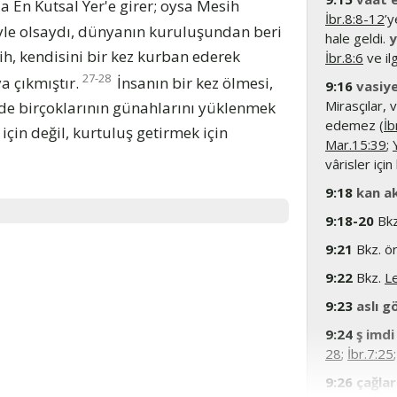
a En Kutsal Yer'e girer; oysa Mesih
İbr.8:8-12
’y
le olsaydı, dünyanın kuruluşundan beri
hale geldi.
y
ih, kendisini bir kez kurban ederek
İbr.8:6
ve ilg
27-28
a çıkmıştır.
İnsanın bir kez ölmesi,
9:16
vasiy
Mirasçılar,
de birçoklarının günahlarını yüklenmek
edemez (
İb
için değil, kurtuluş getirmek için
Mar.15:39
;
vârisler için
9:18
kan a
9:18-20
Bk
9:21
Bkz. ö
9:22
Bkz.
L
9:23
aslı g
9:24
ş imdi
28
;
İbr.7:25
9:26
çağla