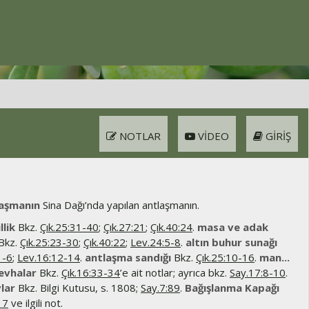
NOTLAR
VIDEO
GIRIŞ
laşmanın
Sina Dağı’nda yapılan antlaşmanın.
llik
Bkz.
Çık.25:31-40
;
Çık.27:21
;
Çık.40:24
.
masa ve adak
Bkz.
Çık.25:23-30
;
Çık.40:22
;
Lev.24:5-8
.
altın buhur sunağı
1-6
;
Lev.16:12-14
.
antlaşma sandığı
Bkz.
Çık.25:10-16
.
man...
Levhalar
Bkz.
Çık.16:33-34
’e ait notlar; ayrıca bkz.
Say.17:8-10
.
lar
Bkz. Bilgi Kutusu, s. 1808;
Say.7:89
.
Bağışlanma Kapağı
17
ve ilgili not.