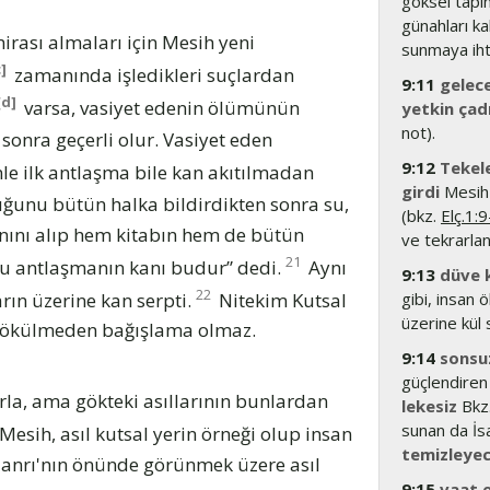
göksel tapın
günahları ka
irası almaları için Mesih yeni
sunmaya iht
ç]
zamanında işledikleri suçlardan
9:11
gelec
[d]
varsa, vasiyet edenin ölümünün
yetkin çad
not).
onra geçerli olur. Vasiyet eden
9:12
Tekele
le ilk antlaşma bile kan akıtılmadan
girdi
Mesih 
ğunu bütün halka bildirdikten sonra su,
(bkz.
Elç.1:
anını alıp hem kitabın hem de bütün
ve tekrarla
21
u antlaşmanın kanı budur” dedi.
Aynı
9:13
düve 
22
rın üzerine kan serpti.
Nitekim Kutsal
gibi, insan 
üzerine kül 
n dökülmeden bağışlama olmaz.
9:14
sonsuz
güçlendiren
rla, ama gökteki asıllarının bunlardan
lekesiz
Bkz
sunan da İs
esih, asıl kutsal yerin örneği olup insan
temizleyec
 Tanrı'nın önünde görünmek üzere asıl
9:15
vaat e