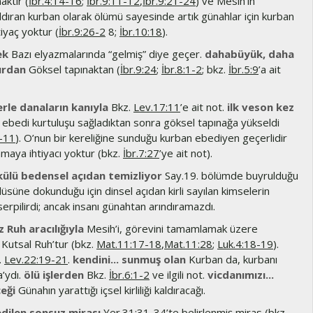
aktır (
İbr.4:14-16
;
İbr.9:11-12
,
İbr.9:21-24
) ve Mesih’in
ldıran kurban olarak ölümü sayesinde artık günahlar için kurban
iyaç yoktur (
İbr.9:26-2
8;
İbr.10:18
).
ek
Bazı elyazmalarında “gelmiş” diye geçer.
dahabüyük, daha
ırdan
Göksel tapınaktan (
İbr.9:24
;
İbr.8:1-2
; bkz.
İbr.5:9
’a ait
rle danaların kanıyla
Bkz.
Lev.17:11
’e ait not.
ilk veson kez
ebedi kurtuluşu sağladıktan sonra göksel tapınağa yükseldi
9-11
). O’nun bir kereliğine sunduğu kurban ebediyen geçerlidir
nmaya ihtiyacı yoktur (bkz.
İbr.7:27
’ye ait not).
külü bedensel açıdan temizliyor
Say.19. bölümde buyrulduğu
ölüsüne dokunduğu için dinsel açıdan kirli sayılan kimselerin
serpilirdi; ancak insanı günahtan arındıramazdı.
 Ruh aracılığıyla
Mesih’i, görevini tamamlamak üzere
 Kutsal Ruh’tur (bkz.
Mat.11:17-18
,
Mat.11:28
;
Luk.4:18-19
).
.
Lev.22:19-21
.
kendini... sunmuş olan
Kurban da, kurbanı
a’ydı.
ölü işlerden
Bkz.
İbr.6:1-2
ve ilgili not.
vicdanımızı...
eği
Günahın yarattığı içsel kirliliği kaldıracağı.
dilen sonsuz mirası
Yer.31:31-34
’te belirlenmiş miras (bkz.