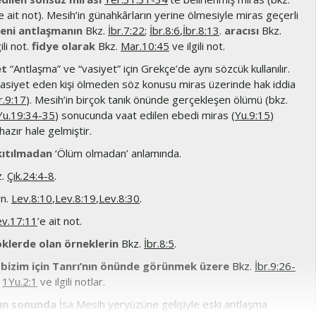
e ait not). Mesih’in günahkârların yerine ölmesiyle miras geçerli
eni antlaşmanın
Bkz.
İbr.7:22
;
İbr.8:6
,
İbr.8:13
.
aracısı
Bkz.
ili not.
fidye olarak
Bkz.
Mar.10:45
ve ilgili not.
et
“Antlaşma” ve “vasiyet” için Grekçe’de aynı sözcük kullanılır.
 vasiyet eden kişi ölmeden söz konusu miras üzerinde hak iddia
r.9:17
). Mesih’in birçok tanık önünde gerçekleşen ölümü (bkz.
Yu.19:34-35
) sonucunda vaat edilen ebedi miras (
Yu.9:15
)
 hazır hale gelmiştir.
kıtılmadan
‘Ölüm olmadan’ anlamında.
z.
Çık.24:4-8
.
rn.
Lev.8:10
,
Lev.8:19
,
Lev.8:30
.
ev.17:11
’e ait not.
öklerde olan örneklerin
Bkz.
İbr.8:5
.
 bizim için Tanrı’nın önünde görünmek üzere
Bkz.
İbr.9:26-
;
1Yu.2:1
ve ilgili notlar.
rın sonunda
İsa Mesih yeryüzüne gelişiyle eski antlaşma