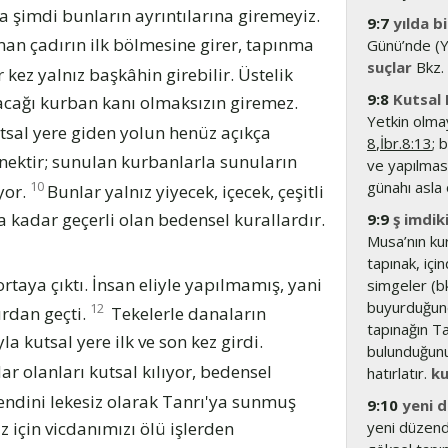
şimdi bunların ayrıntılarına giremeyiz.
9:7
yılda b
an çadırın ilk bölmesine girer, tapınma
Günü’nde (Yo
suçlar
Bkz.
kez yalnız başkâhin girebilir. Üstelik
9:8
Kutsal
unacağı kurban kanı olmaksızın giremez.
Yetkin olmay
tsal yere giden yolun henüz açıkça
8
,
İbr.8:13
; 
örnektir; sunulan kurbanlarla sunuların
ve yapılması
10
günahı asla 
yor.
Bunlar yalnız yiyecek, içecek, çeşitli
a kadar geçerli olan bedensel kurallardır.
9:9
ş imdiki
Musa’nın ku
tapınak, içi
ortaya çıktı. İnsan eliyle yapılmamış, yani
simgeler (bk
buyurduğunda
12
rdan geçti.
Tekelerle danaların
tapınağın Ta
a kutsal yere ilk ve son kez girdi.
bulunduğunu,
r olanları kutsal kılıyor, bedensel
hatırlatır.
ku
endini lekesiz olarak Tanrı'ya sunmuş
9:10
yeni 
yeni düzende
z için vicdanımızı ölü işlerden