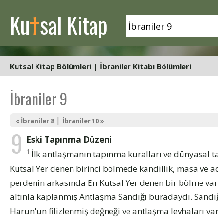
t
Ku
sal Kitap
Kutsal Kitap Bölümleri
|
İbraniler Kitabı Bölümleri
İbraniler 9
|
« İbraniler 8
İbraniler 10 »
9
Eski Tapınma Düzeni
1
İlk antlaşmanın tapınma kuralları ve dünyasal t
Kutsal Yer denen birinci bölmede kandillik, masa ve
perdenin arkasında En Kutsal Yer denen bir bölme var
altınla kaplanmış Antlaşma Sandığı buradaydı. Sandığı
Harun'un filizlenmiş değneği ve antlaşma levhaları va