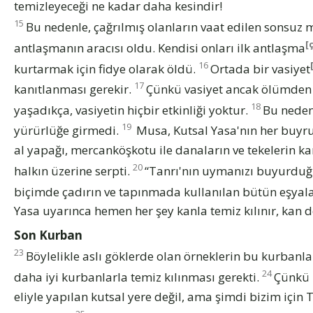
temizleyeceği ne kadar daha kesindir!
15
Bu nedenle, çağrılmış olanların vaat edilen sonsuz m
[
antlaşmanın aracısı oldu. Kendisi onları ilk antlaşma
16
kurtarmak için fidye olarak öldü.
Ortada bir vasiyet
17
kanıtlanması gerekir.
Çünkü vasiyet ancak ölümden s
18
yaşadıkça, vasiyetin hiçbir etkinliği yoktur.
Bu neden
19
yürürlüğe girmedi.
Musa, Kutsal Yasa'nın her buyru
al yapağı, mercanköşkotu ile danaların ve tekelerin k
20
halkın üzerine serpti.
“Tanrı'nın uymanızı buyurduğ
biçimde çadırın ve tapınmada kullanılan bütün eşyala
Yasa uyarınca hemen her şey kanla temiz kılınır, ka
Son Kurban
23
Böylelikle aslı göklerde olan örneklerin bu kurbanla
24
daha iyi kurbanlarla temiz kılınması gerekti.
Çünkü M
eliyle yapılan kutsal yere değil, ama şimdi bizim için