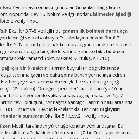
ir kez
Yedinci ayın onuncu günü olan Günahları Bağış latma
m Kippur’da, Lev.16. bölüm ve ilgili notlar).
bilmeden işlediği
İbr.5:2
ve ilgili not.
 Ruh
Bkz.
İbr.3:7-8
ve ilgili not.
çadırın ilk bölmesi durdukça
an kâhinliği ve kurbanlarıyla Eski Antlaşma düzeni (
İbr.8:7-
bkz.
İbr.5:9
’a ait not). Tapınak kurallara uygun olarak düzenlense
 gerekenler doğru bir şekilde yerine getirilse bile, bu düzen
ortadan kaldıramazdı (bkz. Makale: Kurtuluş, s.1716).
 çağ için bir örnektir
Tanrı’nın buyrukları doğrultusunda
rduğu tapınma çadırı ve daha sonra bunun yerine inşa edilen
ndeki her şeyle ve tapınma düzeniyle birçok ruhsal gerçeği
z. Çık 25. bölüm). Örneğin, “perdeler” kutsal Tanrı’ya O’nun
n farklı bir yöntemle yaklaşılamayacağını, “masa” ve “ışı k”
nrı’nın “evi” olduğunu, “Antlaşma Sandığı” Tanrı’nın halkı arasında
 “asa”, “man” ve “Tevrat levhaları” da Tanrı’nın sağlayışını
rbanlarla sunuların
Bkz.
İbr.5:1
;
Lev.2:1
ve ilgili not.
düzen
Mesih tarafından yürürlüğe konulan yeni antlaşma. Bu
 Mesih’in üstün kâhinlik düzeni vardır (7. bölüm), tapınak artık