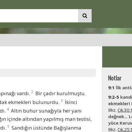
Notlar
9:1
İlk ant
2
apınağı vardı.
Bir çadır kurulmuştu.
9:2-5
kandi
3
 adak ekmekleri bulunurdu.
İkinci
ekmekleri
4
Bkz.
Çık.30:
dı.
Altın buhur sunağıyla her yanı
değnek... 
n içinde altından yapılmış man testisi,
yüce Keruv
5
rdı.
Sandığın üstünde Bağışlanma
Bkz.
Çık.25: