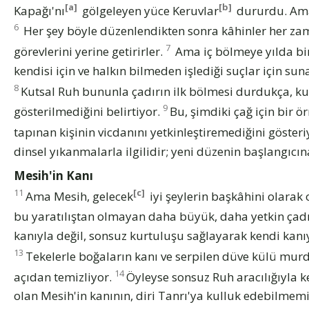
[a]
[b]
Kapağı'nı
gölgeleyen yüce Keruvlar
dururdu. Ama 
6
Her şey böyle düzenlendikten sonra kâhinler her zam
7
görevlerini yerine getirirler.
Ama iç bölmeye yılda bir 
kendisi için ve halkın bilmeden işlediği suçlar için s
8
Kutsal Ruh bununla çadırın ilk bölmesi durdukça, ku
9
gösterilmediğini belirtiyor.
Bu, şimdiki çağ için bir 
tapınan kişinin vicdanını yetkinleştiremediğini gösteri
dinsel yıkanmalarla ilgilidir; yeni düzenin başlangıcın
Mesih'in Kanı
11
[c]
Ama Mesih, gelecek
iyi şeylerin başkâhini olarak 
bu yaratılıştan olmayan daha büyük, daha yetkin çadı
kanıyla değil, sonsuz kurtuluşu sağlayarak kendi kanıyl
13
Tekelerle boğaların kanı ve serpilen düve külü murda
14
açıdan temizliyor.
Öyleyse sonsuz Ruh aracılığıyla k
olan Mesih'in kanının, diri Tanrı'ya kulluk edebilmemi