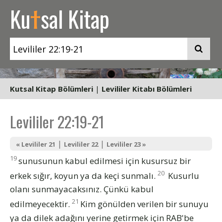
t
Ku
sal Kitap
Kutsal Kitap Bölümleri
|
Levililer Kitabı Bölümleri
Levililer 22:19-21
|
|
« Levililer 21
Levililer 22
Levililer 23 »
19
sunusunun kabul edilmesi için kusursuz bir
20
erkek sığır, koyun ya da keçi sunmalı.
Kusurlu
olanı sunmayacaksınız. Çünkü kabul
21
edilmeyecektir.
Kim gönülden verilen bir sunuyu
ya da dilek adağını yerine getirmek için RAB'be