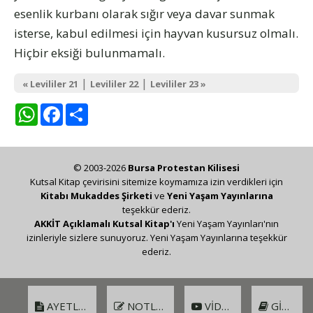
esenlik kurbanı olarak sığır veya davar sunmak
isterse, kabul edilmesi için hayvan kusursuz olmalı.
Hiçbir eksiği bulunmamalı.
|
|
« Levililer 21
Levililer 22
Levililer 23 »
WhatsApp
Facebook
Share
© 2003-2026
Bursa Protestan Kilisesi
Kutsal Kitap çevirisini sitemize koymamıza izin verdikleri için
Kitabı Mukaddes Şirketi
ve
Yeni Yaşam Yayınlarına
teşekkür ederiz.
AKKİT Açıklamalı Kutsal Kitap'ı
Yeni Yaşam Yayınları'nın
izinleriyle sizlere sunuyoruz. Yeni Yaşam Yayınlarına teşekkür
ederiz.
AYETLER
NOTLAR
VIDEO
GIRIŞ