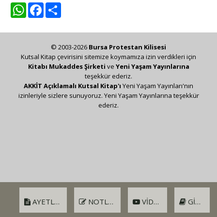
WhatsApp
Facebook
Share
© 2003-2026
Bursa Protestan Kilisesi
Kutsal Kitap çevirisini sitemize koymamıza izin verdikleri için
Kitabı Mukaddes Şirketi
ve
Yeni Yaşam Yayınlarına
teşekkür ederiz.
AKKİT Açıklamalı Kutsal Kitap'ı
Yeni Yaşam Yayınları'nın
izinleriyle sizlere sunuyoruz. Yeni Yaşam Yayınlarına teşekkür
ederiz.
AYETLER
NOTLAR
VIDEO
GIRIŞ