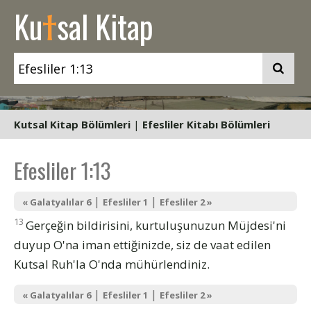
t
Ku
sal Kitap
Kutsal Kitap Bölümleri
|
Efesliler Kitabı Bölümleri
Efesliler 1:13
|
|
« Galatyalılar 6
Efesliler 1
Efesliler 2 »
13
Gerçeğin bildirisini, kurtuluşunuzun Müjdesi'ni
duyup O'na iman ettiğinizde, siz de vaat edilen
Kutsal Ruh'la O'nda mühürlendiniz.
|
|
« Galatyalılar 6
Efesliler 1
Efesliler 2 »