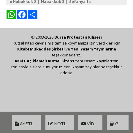
|
|
« Habakkuk 2
Habakkuk 3
Sefanya 1 »
WhatsApp
Facebook
Share
© 2003-2026
Bursa Protestan Kilisesi
Kutsal Kitap çevirisini sitemize koymamıza izin verdikleri için
Kitabı Mukaddes Şirketi
ve
Yeni Yaşam Yayınlarına
teşekkür ederiz.
AKKİT Açıklamalı Kutsal Kitap'ı
Yeni Yaşam Yayınları'nın
izinleriyle sizlere sunuyoruz. Yeni Yaşam Yayınlarına teşekkür
ederiz.
AYETLER
NOTLAR
VIDEO
GIRIŞ