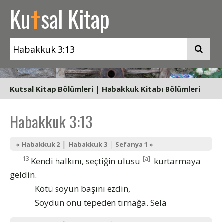
t
Ku
sal Kitap
Kutsal Kitap Bölümleri
|
Habakkuk Kitabı Bölümleri
Habakkuk 3:13
|
|
« Habakkuk 2
Habakkuk 3
Sefanya 1 »
13
[a]
Kendi halkını, seçtiğin ulusu
kurtarmaya
geldin.
Kötü soyun başını ezdin,
Soydun onu tepeden tırnağa.
Sela