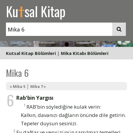
t
Ku
sal Kitap
Kutsal Kitap Bölümleri
|
Mika Kitabı Bölümleri
Mika 6
|
« Mika 5
Mika 7 »
6
Rab'bin Yargısı
1
RAB'bin söylediğine kulak verin:
Kalkın, davanızı dağların önünde dile getirin.
Tepeler duysun sesinizi.
2
Ey dağlar ve yeryüzünün sarsılmaz temelleri,