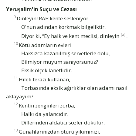
Yeruşalim'in Suçu ve Cezası
9
Dinleyin! RAB kente sesleniyor.
O'nun adından korkmak bilgeliktir.
[a]
Diyor ki, “Ey halk ve kent meclisi, dinleyin
.
10
Kötü adamların evleri
Haksızca kazanılmış servetlerle dolu,
Bilmiyor muyum sanıyorsunuz?
Eksik ölçek lanetlidir.
11
Hileli terazi kullanan,
Torbasında eksik ağırlıklar olan adamı nasıl
aklayayım?
12
Kentin zenginleri zorba,
Halkı da yalancıdır.
Dillerinden aldatıcı sözler dökülür.
13
Günahlarınızdan ötürü yıkımınızı,