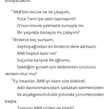
anlayacaksın.”
6
RAB'bin önüne ne ile çıkayım,
Yüce Tanrı'ya nasıl tapınayım?
O'nun önüne yakmalık sunuyla mı,
Bir yaşında danayla mı çıkayım?
7
Binlerce koç sunsam,
Zeytinyağından on binlerce dere akıtsam,
RAB hoşnut kalır mı?
Suçuma karşılık ilk oğlumu,
İşlediğim günah için bedenimin ürününü
versem olur mu?
8
Ey insanlar, RAB iyi olanı size bildirdi;
Adil davranmanızdan, sadakati sevmenizden
Ve alçakgönüllülükle yolunda yürümenizden
başka
Tanrınız RAB sizden ne istedi?