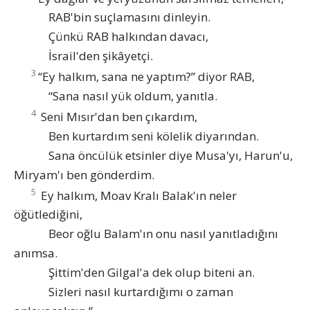
RAB'bin suçlamasını dinleyin.
Çünkü RAB halkından davacı,
İsrail'den şikâyetçi.
3
“Ey halkım, sana ne yaptım?” diyor RAB,
“Sana nasıl yük oldum, yanıtla.
4
Seni Mısır'dan ben çıkardım,
Ben kurtardım seni kölelik diyarından.
Sana öncülük etsinler diye Musa'yı, Harun'u,
Miryam'ı ben gönderdim.
5
Ey halkım, Moav Kralı Balak'ın neler
öğütlediğini,
Beor oğlu Balam'ın onu nasıl yanıtladığını
anımsa.
Şittim'den Gilgal'a dek olup biteni an.
Sizleri nasıl kurtardığımı o zaman