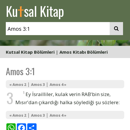
t
Ku
sal Kitap
Kutsal Kitap Bölümleri
|
Amos Kitabı Bölümleri
Amos 3:1
|
|
« Amos 2
Amos 3
Amos 4 »
3
1
Ey İsrailliler, kulak verin RAB'bin size,
Mısır'dan çıkardığı halka söylediği şu sözlere:
|
|
« Amos 2
Amos 3
Amos 4 »
WhatsApp
Facebook
Share