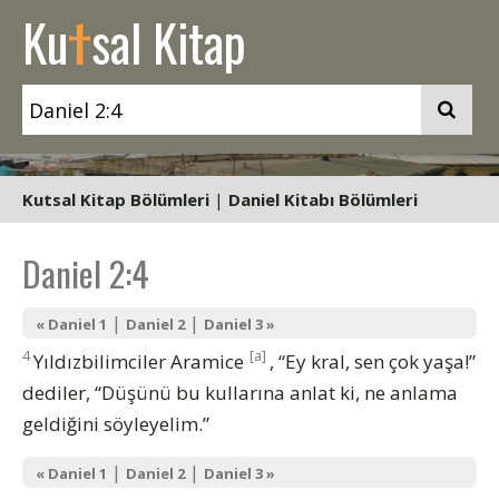
t
Ku
sal Kitap
Kutsal Kitap Bölümleri
|
Daniel Kitabı Bölümleri
Daniel 2:4
|
|
« Daniel 1
Daniel 2
Daniel 3 »
4
[a]
Yıldızbilimciler Aramice
, “Ey kral, sen çok yaşa!”
dediler, “Düşünü bu kullarına anlat ki, ne anlama
geldiğini söyleyelim.”
|
|
« Daniel 1
Daniel 2
Daniel 3 »