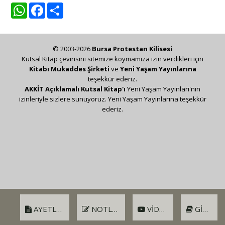
WhatsApp
Facebook
Share
© 2003-2026
Bursa Protestan Kilisesi
Kutsal Kitap çevirisini sitemize koymamıza izin verdikleri için
Kitabı Mukaddes Şirketi
ve
Yeni Yaşam Yayınlarına
teşekkür ederiz.
AKKİT Açıklamalı Kutsal Kitap'ı
Yeni Yaşam Yayınları'nın
izinleriyle sizlere sunuyoruz. Yeni Yaşam Yayınlarına teşekkür
ederiz.
AYETLER
NOTLAR
VIDEO
GIRIŞ