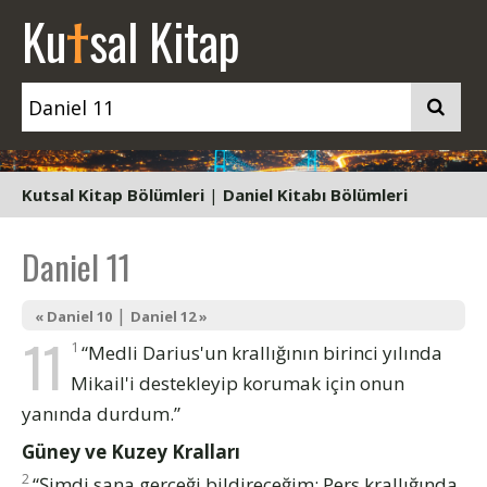
t
Ku
sal Kitap
Kutsal Kitap Bölümleri
|
Daniel Kitabı Bölümleri
Daniel 11
|
« Daniel 10
Daniel 12 »
11
1
“Medli Darius'un krallığının birinci yılında
Mikail'i destekleyip korumak için onun
yanında durdum.”
Güney ve Kuzey Kralları
2
“Şimdi sana gerçeği bildireceğim: Pers krallığında