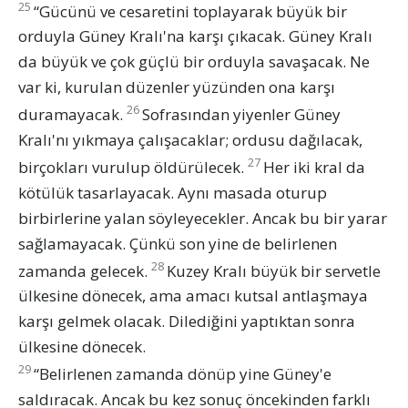
25
“Gücünü ve cesaretini toplayarak büyük bir
orduyla Güney Kralı'na karşı çıkacak. Güney Kralı
da büyük ve çok güçlü bir orduyla savaşacak. Ne
var ki, kurulan düzenler yüzünden ona karşı
26
duramayacak.
Sofrasından yiyenler Güney
Kralı'nı yıkmaya çalışacaklar; ordusu dağılacak,
27
birçokları vurulup öldürülecek.
Her iki kral da
kötülük tasarlayacak. Aynı masada oturup
birbirlerine yalan söyleyecekler. Ancak bu bir yarar
sağlamayacak. Çünkü son yine de belirlenen
28
zamanda gelecek.
Kuzey Kralı büyük bir servetle
ülkesine dönecek, ama amacı kutsal antlaşmaya
karşı gelmek olacak. Dilediğini yaptıktan sonra
ülkesine dönecek.
29
“Belirlenen zamanda dönüp yine Güney'e
saldıracak. Ancak bu kez sonuç öncekinden farklı