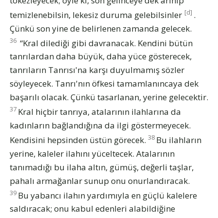
tökezleyecek; öyle ki, son gelinceye dek arınıp
[d]
temizlenebilsin, lekesiz duruma gelebilsinler
.
Çünkü son yine de belirlenen zamanda gelecek.
36
“Kral dilediği gibi davranacak. Kendini bütün
tanrılardan daha büyük, daha yüce gösterecek,
tanrıların Tanrısı'na karşı duyulmamış sözler
söyleyecek. Tanrı'nın öfkesi tamamlanıncaya dek
başarılı olacak. Çünkü tasarlanan, yerine gelecektir.
37
Kral hiçbir tanrıya, atalarının ilahlarına da
kadınların bağlandığına da ilgi göstermeyecek.
38
Kendisini hepsinden üstün görecek.
Bu ilahların
yerine, kaleler ilahını yüceltecek. Atalarının
tanımadığı bu ilaha altın, gümüş, değerli taşlar,
pahalı armağanlar sunup onu onurlandıracak.
39
Bu yabancı ilahın yardımıyla en güçlü kalelere
saldıracak; onu kabul edenleri alabildiğine