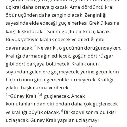
üç kral daha ortaya çıkacak. Ama dördüncü kral
öbür üçünden daha zengin olacak. Zenginliği
sayesinde elde edeceği güçle herkesi Grek ülkesine
3
karşı kışkırtacak.
Sonra güçlü bir kral çıkacak.
Büyük yetkiyle krallık edecek ve dilediği gibi
4
davranacak.
Ne var ki, o gücünün doruğundayken,
krallığı darmadağın edilecek, göğün dört rüzgarı
gibi dört parçaya bölünecek. Krallık onun
soyundan gelenlere geçmeyecek, yerine geçenlerin
hiçbiri onun gibi egemenlik sürmeyecek. Krallığı
yıkılıp başkalarına verilecek.
5
[a]
“Güney Kralı
güçlenecek. Ancak
komutanlarından biri ondan daha çok güçlenecek
6
ve krallığı büyük olacak.
Birkaç yıl sonra bu ikisi
uzlaşacak. Güney Kralı yapılan uzlaşmayı
[b]