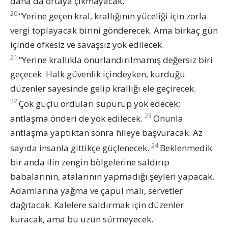
daha da ortaya çıkmayacak.
20
“Yerine geçen kral, krallığının yüceliği için zorla
vergi toplayacak birini gönderecek. Ama birkaç gün
içinde öfkesiz ve savaşsız yok edilecek.
21
“Yerine krallıkla onurlandırılmamış değersiz biri
geçecek. Halk güvenlik içindeyken, kurduğu
düzenler sayesinde gelip krallığı ele geçirecek.
22
Çok güçlü orduları süpürüp yok edecek;
23
antlaşma önderi de yok edilecek.
Onunla
antlaşma yaptıktan sonra hileye başvuracak. Az
24
sayıda insanla gittikçe güçlenecek.
Beklenmedik
bir anda ilin zengin bölgelerine saldırıp
babalarının, atalarının yapmadığı şeyleri yapacak.
Adamlarına yağma ve çapul malı, servetler
dağıtacak. Kalelere saldırmak için düzenler
kuracak, ama bu uzun sürmeyecek.