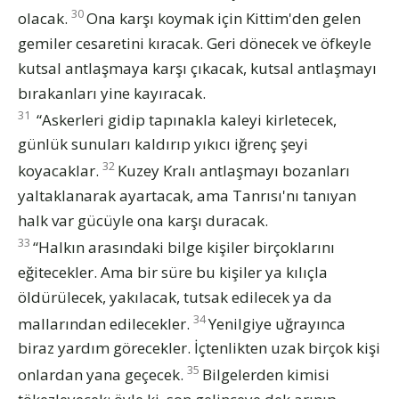
30
olacak.
Ona karşı koymak için Kittim'den gelen
gemiler cesaretini kıracak. Geri dönecek ve öfkeyle
kutsal antlaşmaya karşı çıkacak, kutsal antlaşmayı
bırakanları yine kayıracak.
31
“Askerleri gidip tapınakla kaleyi kirletecek,
günlük sunuları kaldırıp yıkıcı iğrenç şeyi
32
koyacaklar.
Kuzey Kralı antlaşmayı bozanları
yaltaklanarak ayartacak, ama Tanrısı'nı tanıyan
halk var gücüyle ona karşı duracak.
33
“Halkın arasındaki bilge kişiler birçoklarını
eğitecekler. Ama bir süre bu kişiler ya kılıçla
öldürülecek, yakılacak, tutsak edilecek ya da
34
mallarından edilecekler.
Yenilgiye uğrayınca
biraz yardım görecekler. İçtenlikten uzak birçok kişi
35
onlardan yana geçecek.
Bilgelerden kimisi