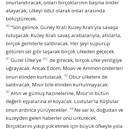
onurlandıracak, onları birçoklarının başına önder
atayacak, ülkeyi ödül olarak onlar arasında
bölüştürecek.
40
“Son gelince, Güney Kralı Kuzey Kralı'yla savaşa
tutuşacak. Kuzey Kralı savaş arabalarıyla, atlılarla,
birçok gemilerle saldıracak. Her şeyi süpürüp
götüren sel gibi taşarak birçok ülkeden geçecek.
41
[e]
Güzel Ülke'ye
de girecek, birçok ülke yenilgiye
uğrayacak. Ancak Edom, Moav ve Ammon önderleri
42
onun elinden kurtulacak.
Öbür ülkelere de
saldıracak. Mısır bile elinden kurtulmayacak.
43
Altın ve gümüş hazinelerine, Mısır'ın bütün
değerli eşyalarına el koyacak. Luvlular'la Kûşlular
44
onun ardınca yürüyecekler.
Ne var ki, doğudan ve
kuzeyden gelen haberler onu ürkütecek.
Birçoklarını yıkıp yok etmek için büyük öfkeyle yola