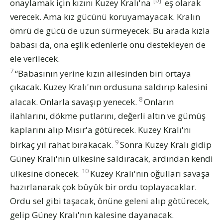
onaylamak için kızını Kuzey Kralı'na
eş olarak
verecek. Ama kız gücünü koruyamayacak. Kralın
ömrü de gücü de uzun sürmeyecek. Bu arada kızla
babası da, ona eşlik edenlerle onu destekleyen de
ele verilecek.
7
“Babasının yerine kızın ailesinden biri ortaya
çıkacak. Kuzey Kralı'nın ordusuna saldırıp kalesini
8
alacak. Onlarla savaşıp yenecek.
Onların
ilahlarını, dökme putlarını, değerli altın ve gümüş
kaplarını alıp Mısır'a götürecek. Kuzey Kralı'nı
9
birkaç yıl rahat bırakacak.
Sonra Kuzey Kralı gidip
Güney Kralı'nın ülkesine saldıracak, ardından kendi
10
ülkesine dönecek.
Kuzey Kralı'nın oğulları savaşa
hazırlanarak çok büyük bir ordu toplayacaklar.
Ordu sel gibi taşacak, önüne geleni alıp götürecek,
gelip Güney Kralı'nın kalesine dayanacak.