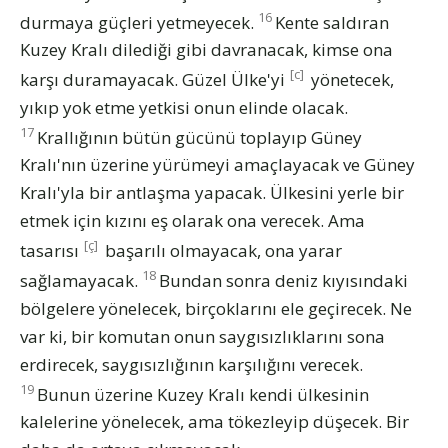
16
durmaya güçleri yetmeyecek.
Kente saldıran
Kuzey Kralı dilediği gibi davranacak, kimse ona
[c]
karşı duramayacak. Güzel Ülke'yi
yönetecek,
yıkıp yok etme yetkisi onun elinde olacak.
17
Krallığının bütün gücünü toplayıp Güney
Kralı'nın üzerine yürümeyi amaçlayacak ve Güney
Kralı'yla bir antlaşma yapacak. Ülkesini yerle bir
etmek için kızını eş olarak ona verecek. Ama
[ç]
tasarısı
başarılı olmayacak, ona yarar
18
sağlamayacak.
Bundan sonra deniz kıyısındaki
bölgelere yönelecek, birçoklarını ele geçirecek. Ne
var ki, bir komutan onun saygısızlıklarını sona
erdirecek, saygısızlığının karşılığını verecek.
19
Bunun üzerine Kuzey Kralı kendi ülkesinin
kalelerine yönelecek, ama tökezleyip düşecek. Bir