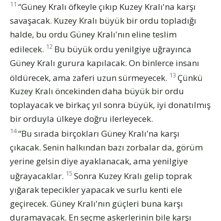
11
“Güney Kralı öfkeyle çıkıp Kuzey Kralı'na karşı
savaşacak. Kuzey Kralı büyük bir ordu topladığı
halde, bu ordu Güney Kralı'nın eline teslim
12
edilecek.
Bu büyük ordu yenilgiye uğrayınca
Güney Kralı gurura kapılacak. On binlerce insanı
13
öldürecek, ama zaferi uzun sürmeyecek.
Çünkü
Kuzey Kralı öncekinden daha büyük bir ordu
toplayacak ve birkaç yıl sonra büyük, iyi donatılmış
bir orduyla ülkeye doğru ilerleyecek.
14
“Bu sırada birçokları Güney Kralı'na karşı
çıkacak. Senin halkından bazı zorbalar da, görüm
yerine gelsin diye ayaklanacak, ama yenilgiye
15
uğrayacaklar.
Sonra Kuzey Kralı gelip toprak
yığarak tepecikler yapacak ve surlu kenti ele
geçirecek. Güney Kralı'nın güçleri buna karşı
duramayacak. En seçme askerlerinin bile karşı