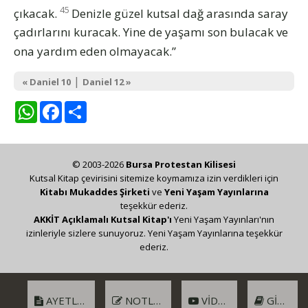
45
çıkacak.
Denizle güzel kutsal dağ arasında saray
çadırlarını kuracak. Yine de yaşamı son bulacak ve
ona yardım eden olmayacak.”
|
« Daniel 10
Daniel 12 »
WhatsApp
Facebook
Share
© 2003-2026
Bursa Protestan Kilisesi
Kutsal Kitap çevirisini sitemize koymamıza izin verdikleri için
Kitabı Mukaddes Şirketi
ve
Yeni Yaşam Yayınlarına
teşekkür ederiz.
AKKİT Açıklamalı Kutsal Kitap'ı
Yeni Yaşam Yayınları'nın
izinleriyle sizlere sunuyoruz. Yeni Yaşam Yayınlarına teşekkür
ederiz.
AYETLER
NOTLAR
VIDEO
GIRIŞ