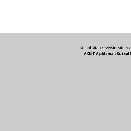
Kutsal Kitap çevirisini sitemi
AKKİT Açıklamalı Kutsal 