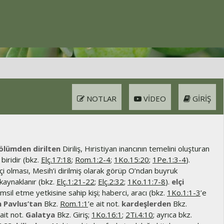
NOTLAR
VIDEO
GIRIŞ
ölümden dirilten
Diriliş, Hıristiyan inancının temelini oluşturan
biridir (bkz.
Elç.17:18
;
Rom.1:2-4
;
1Ko.15:20
;
1Pe.1:3-4
).
çi olması, Mesih’i dirilmiş olarak görüp O’ndan buyruk
kaynaklanır (bkz.
Elç.1:21-22
;
Elç.2:32
;
1Ko.11:7-8
).
elçi
msil etme yetkisine sahip kişi; haberci, aracı (bkz.
1Ko.1:1-3
’e
 Pavlus’tan
Bkz.
Rom.1:1
’e ait not.
kardeşlerden
Bkz.
 ait not.
Galatya
Bkz. Giriş;
1Ko.16:1
;
2Ti.4:10
; ayrıca bkz.