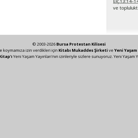
Elç.13:14-1
ve toplulukt
© 2003-2026
Bursa Protestan Kilisesi
ze koymamıza izin verdikleri için
Kitabı Mukaddes Şirketi
ve
Yeni Yaşam 
Kitap'ı
Yeni Yaşam Yayınları'nın izinleriyle sizlere sunuyoruz. Yeni Yaşam Y