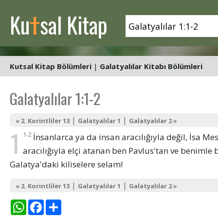
t
Ku
sal Kitap
Kutsal Kitap Bölümleri
|
Galatyalılar Kitabı Bölümleri
Galatyalılar 1:1-2
|
|
« 2. Korintliler 13
Galatyalılar 1
Galatyalılar 2 »
1
1-2
İnsanlarca ya da insan aracılığıyla değil, İsa M
aracılığıyla elçi atanan ben Pavlus'tan ve benimle 
Galatya'daki kiliselere selam!
|
|
« 2. Korintliler 13
Galatyalılar 1
Galatyalılar 2 »
WhatsApp
Facebook
Share