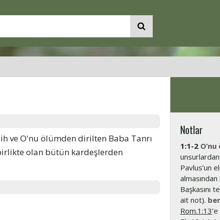
Notlar
esih ve O'nu ölümden dirilten Baba Tanrı
1:1-2
O’nu 
birlikte olan bütün kardeşlerden
unsurlardan 
Pavlus’un el
almasından 
Başkasını te
ait not).
ben
Rom.1:13
’e