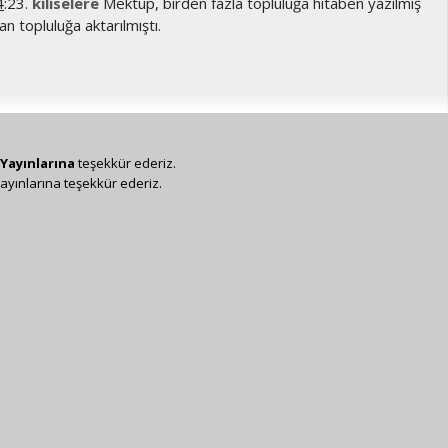
4
:23.
kiliselere
Mektup, birden fazla topluluğa hitaben yazılmış
an topluluğa aktarılmıştı.
Yayınlarına
teşekkür ederiz.
ayınlarına teşekkür ederiz.