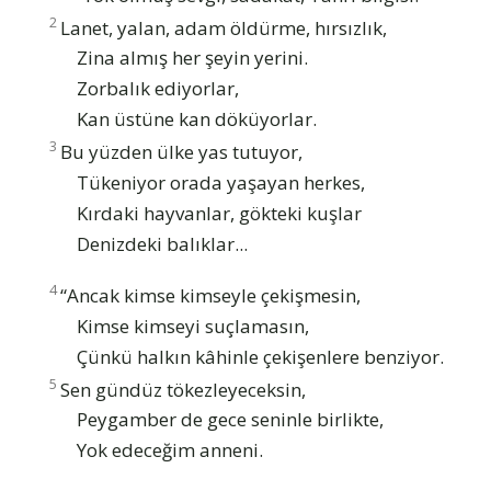
2
Lanet, yalan, adam öldürme, hırsızlık,
Zina almış her şeyin yerini.
Zorbalık ediyorlar,
Kan üstüne kan döküyorlar.
3
Bu yüzden ülke yas tutuyor,
Tükeniyor orada yaşayan herkes,
Kırdaki hayvanlar, gökteki kuşlar
Denizdeki balıklar...
4
“Ancak kimse kimseyle çekişmesin,
Kimse kimseyi suçlamasın,
Çünkü halkın kâhinle çekişenlere benziyor.
5
Sen gündüz tökezleyeceksin,
Peygamber de gece seninle birlikte,
Yok edeceğim anneni.