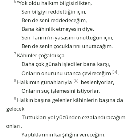
6
“Yok oldu halkım bilgisizlikten,
Sen bilgiyi reddettiğin için,
Ben de seni reddedeceğim,
Bana kâhinlik etmeyesin diye.
Sen Tanrın'ın yasasını unuttuğun için,
Ben de senin çocuklarını unutacağım.
7
Kâhinler çoğaldıkça
Daha çok günah işlediler bana karşı,
[a]
Onların onurunu utanca çevireceğim
.
8
[b]
Halkımın günahlarıyla
besleniyorlar,
Onların suç işlemesini istiyorlar.
9
Halkın başına gelenler kâhinlerin başına da
gelecek,
Tuttukları yol yüzünden cezalandıracağım
onları,
Yaptıklarının karşılığını vereceğim.