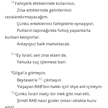
14
Fahişelik ettiklerinde kızlarınızı,
Zina ettiklerinde gelinlerinizi
cezalandırmayacağım.
Çünkü erkekleriniz fahişelerle oynaşıyor,
Putların tapınağında fuhuş yapanlarla
kurban kesiyorlar.
Anlayışsız halk mahvolacak.
15
“Ey İsrail, sen zina etsen de,
Yahuda suç işlemese bari.
“Gilgal'a gitmeyin,
[c]
Beytaven'e
çıkmayın.
‘Yaşayan RAB'bin hakkı için’ diye ant içmeyin.
16
Çünkü İsrail inatçı bir inek gibi inat etti,
Şimdi RAB nasıl güder onları otlakta kuzu
gibi?