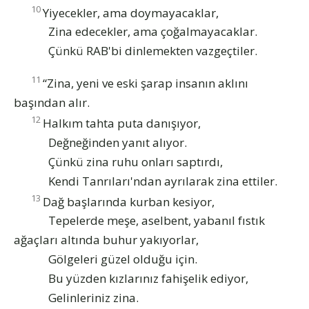
10
Yiyecekler, ama doymayacaklar,
Zina edecekler, ama çoğalmayacaklar.
Çünkü RAB'bi dinlemekten vazgeçtiler.
11
“Zina, yeni ve eski şarap insanın aklını
başından alır.
12
Halkım tahta puta danışıyor,
Değneğinden yanıt alıyor.
Çünkü zina ruhu onları saptırdı,
Kendi Tanrıları'ndan ayrılarak zina ettiler.
13
Dağ başlarında kurban kesiyor,
Tepelerde meşe, aselbent, yabanıl fıstık
ağaçları altında buhur yakıyorlar,
Gölgeleri güzel olduğu için.
Bu yüzden kızlarınız fahişelik ediyor,
Gelinleriniz zina.