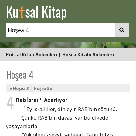
t
Ku
sal Kitap
Kutsal Kitap Bölümleri
|
Hoşea Kitabı Bölümleri
Hoşea 4
|
« Hoşea 3
Hoşea 5 »
4
Rab İsrail'i Azarlıyor
1
Ey İsrailliler, dinleyin RAB'bin sözünü,
Çünkü RAB'bin davası var bu ülkede
yaşayanlarla;
“Yok olmuş sevgi, sadakat, Tanrı bilgisi.