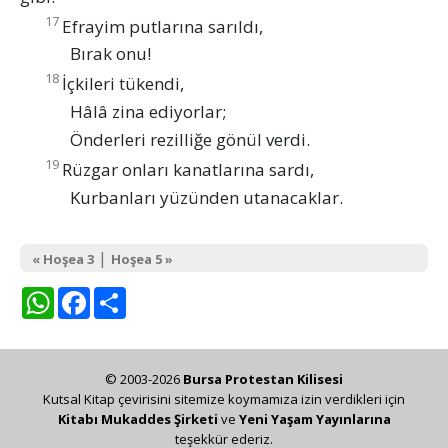
17
Efrayim putlarına sarıldı,
Bırak onu!
18
İçkileri tükendi,
Hâlâ zina ediyorlar;
Önderleri rezilliğe gönül verdi.
19
Rüzgar onları kanatlarına sardı,
Kurbanları yüzünden utanacaklar.
|
« Hoşea 3
Hoşea 5 »
WhatsApp
Facebook
Share
© 2003-2026
Bursa Protestan Kilisesi
Kutsal Kitap çevirisini sitemize koymamıza izin verdikleri için
Kitabı Mukaddes Şirketi
ve
Yeni Yaşam Yayınlarına
teşekkür ederiz.