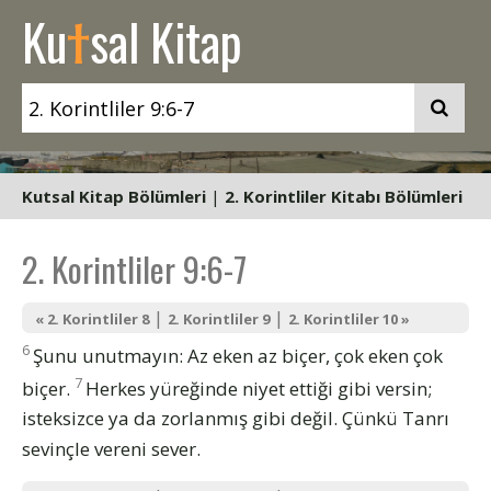
t
Ku
sal Kitap
Kutsal Kitap Bölümleri
|
2. Korintliler Kitabı Bölümleri
2. Korintliler 9:6-7
|
|
« 2. Korintliler 8
2. Korintliler 9
2. Korintliler 10 »
6
Şunu unutmayın: Az eken az biçer, çok eken çok
7
biçer.
Herkes yüreğinde niyet ettiği gibi versin;
isteksizce ya da zorlanmış gibi değil. Çünkü Tanrı
sevinçle vereni sever.