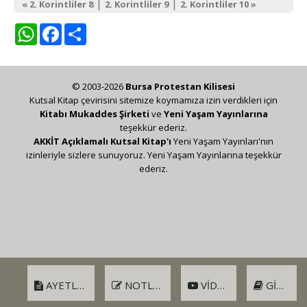
|
|
« 2. Korintliler 8
2. Korintliler 9
2. Korintliler 10 »
WhatsApp
Facebook
Share
© 2003-2026
Bursa Protestan Kilisesi
Kutsal Kitap çevirisini sitemize koymamıza izin verdikleri için
Kitabı Mukaddes Şirketi
ve
Yeni Yaşam Yayınlarına
teşekkür ederiz.
AKKİT Açıklamalı Kutsal Kitap'ı
Yeni Yaşam Yayınları'nın
izinleriyle sizlere sunuyoruz. Yeni Yaşam Yayınlarına teşekkür
ederiz.
AYETLER
NOTLAR
VIDEO
GIRIŞ