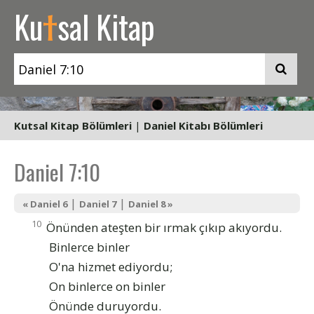
t
Ku
sal Kitap
Kutsal Kitap Bölümleri
|
Daniel Kitabı Bölümleri
Daniel 7:10
|
|
« Daniel 6
Daniel 7
Daniel 8 »
10
Önünden ateşten bir ırmak çıkıp akıyordu.
Binlerce binler
O'na hizmet ediyordu;
On binlerce on binler
Önünde duruyordu.