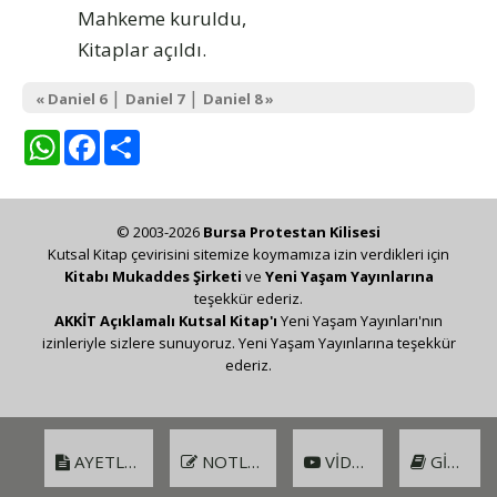
Mahkeme kuruldu,
Kitaplar açıldı.
|
|
« Daniel 6
Daniel 7
Daniel 8 »
WhatsApp
Facebook
Share
© 2003-2026
Bursa Protestan Kilisesi
Kutsal Kitap çevirisini sitemize koymamıza izin verdikleri için
Kitabı Mukaddes Şirketi
ve
Yeni Yaşam Yayınlarına
teşekkür ederiz.
AKKİT Açıklamalı Kutsal Kitap'ı
Yeni Yaşam Yayınları'nın
izinleriyle sizlere sunuyoruz. Yeni Yaşam Yayınlarına teşekkür
ederiz.
AYETLER
NOTLAR
VIDEO
GIRIŞ