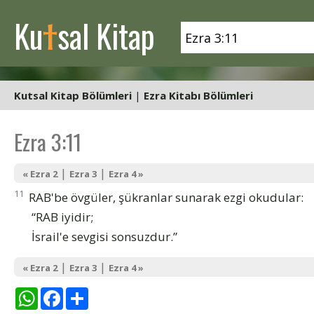
t
Ku
sal Kitap
Kutsal Kitap Bölümleri
|
Ezra Kitabı Bölümleri
Ezra 3:11
|
|
« Ezra 2
Ezra 3
Ezra 4 »
11
RAB'be övgüler, şükranlar sunarak ezgi okudular:
“RAB iyidir;
İsrail'e sevgisi sonsuzdur.”
|
|
« Ezra 2
Ezra 3
Ezra 4 »
WhatsApp
Facebook
Share