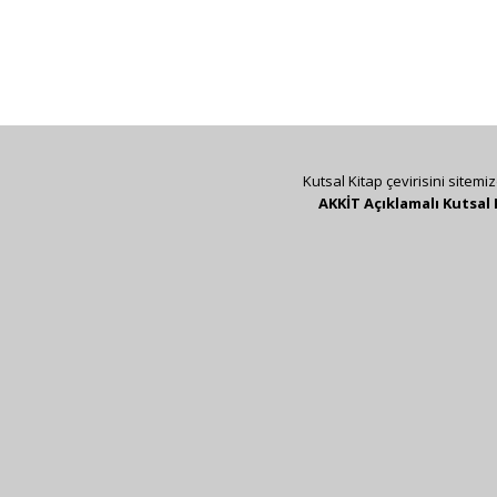
Kutsal Kitap çevirisini sitemi
AKKİT Açıklamalı Kutsal 