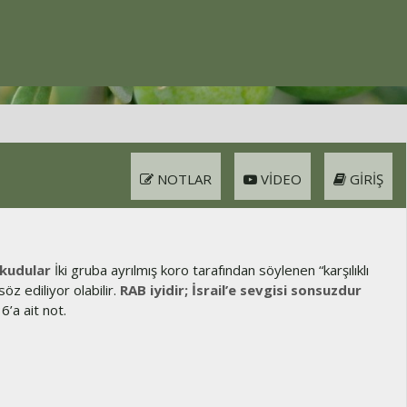
NOTLAR
VIDEO
GIRIŞ
okudular
İki gruba ayrılmış koro tarafından söylenen “karşılıklı
z ediliyor olabilir.
RAB iyidir; İsrail’e sevgisi sonsuzdur
’a ait not.