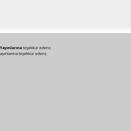
Yayınlarına
teşekkür ederiz.
ayınlarına teşekkür ederiz.