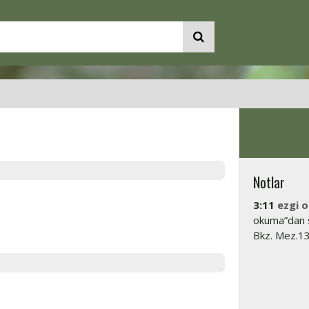
Notlar
3:11
ezgi 
okuma”dan sö
Bkz. Mez.136