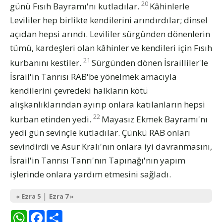
20
günü Fısıh Bayramı'nı kutladılar.
Kâhinlerle
Levililer hep birlikte kendilerini arındırdılar; dinsel
açıdan hepsi arındı. Levililer sürgünden dönenlerin
tümü, kardeşleri olan kâhinler ve kendileri için Fısıh
21
kurbanını kestiler.
Sürgünden dönen İsrailliler'le
İsrail'in Tanrısı RAB'be yönelmek amacıyla
kendilerini çevredeki halkların kötü
alışkanlıklarından ayırıp onlara katılanların hepsi
22
kurban etinden yedi.
Mayasız Ekmek Bayramı'nı
yedi gün sevinçle kutladılar. Çünkü RAB onları
sevindirdi ve Asur Kralı'nın onlara iyi davranmasını,
İsrail'in Tanrısı Tanrı'nın Tapınağı'nın yapım
işlerinde onlara yardım etmesini sağladı.
|
« Ezra 5
Ezra 7 »
WhatsApp
Facebook
Share