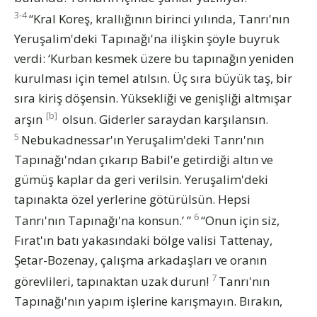
3-4
“Kral Koreş, krallığının birinci yılında, Tanrı'nın
Yeruşalim'deki Tapınağı'na ilişkin şöyle buyruk
verdi: ‘Kurban kesmek üzere bu tapınağın yeniden
kurulması için temel atılsın. Üç sıra büyük taş, bir
sıra kiriş döşensin. Yüksekliği ve genişliği altmışar
[b]
arşın
olsun. Giderler saraydan karşılansın.
5
Nebukadnessar'ın Yeruşalim'deki Tanrı'nın
Tapınağı'ndan çıkarıp Babil'e getirdiği altın ve
gümüş kaplar da geri verilsin. Yeruşalim'deki
tapınakta özel yerlerine götürülsün. Hepsi
6
Tanrı'nın Tapınağı'na konsun.’ ”
“Onun için siz,
Fırat'ın batı yakasındaki bölge valisi Tattenay,
Şetar-Bozenay, çalışma arkadaşları ve oranın
7
görevlileri, tapınaktan uzak durun!
Tanrı'nın
Tapınağı'nın yapım işlerine karışmayın. Bırakın,