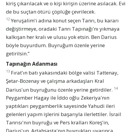
kiriş çıkarılacak ve o kişi kirişin üzerine asılacak. Evi
de bu suçtan ötürü çöplüğe çevrilecek.
12
Yeruşalim'i adına konut seçen Tanrı, bu kararı
değiştirmeye, oradaki Tanrı Tapınağı'nı yıkmaya
kalkışan her kralı ve ulusu yok etsin. Ben Darius
böyle buyurdum. Buyruğum özenle yerine
getirilsin.”
Tapınağın Adanması
13
Fırat'ın batı yakasındaki bölge valisi Tattenay,
Şetar-Bozenay ve çalışma arkadaşları Kral
14
Darius'un buyruğunu özenle yerine getirdiler.
Peygamber Hagay ile İddo oğlu Zekeriya'nın
yaptıkları peygamberlik sayesinde Yahudi ileri
gelenleri yapım işlerini başarıyla ilerlettiler. İsrail
Tanrısı'nın buyruğu ve Pers kralları Koreş'in,
Darius'un, Artahşasta'nın buyrukları uyarınca