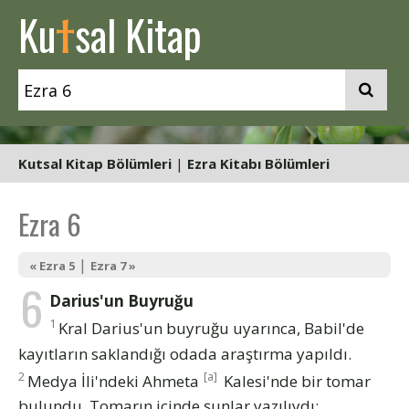
t
Ku
sal Kitap
Kutsal Kitap Bölümleri
|
Ezra Kitabı Bölümleri
Ezra 6
|
« Ezra 5
Ezra 7 »
6
Darius'un Buyruğu
1
Kral Darius'un buyruğu uyarınca, Babil'de
kayıtların saklandığı odada araştırma yapıldı.
2
[a]
Medya İli'ndeki Ahmeta
Kalesi'nde bir tomar
bulundu. Tomarın içinde şunlar yazılıydı: