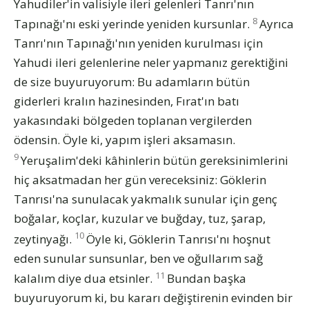
Yahudiler'in valisiyle ileri gelenleri Tanrı'nın
8
Tapınağı'nı eski yerinde yeniden kursunlar.
Ayrıca
Tanrı'nın Tapınağı'nın yeniden kurulması için
Yahudi ileri gelenlerine neler yapmanız gerektiğini
de size buyuruyorum: Bu adamların bütün
giderleri kralın hazinesinden, Fırat'ın batı
yakasındaki bölgeden toplanan vergilerden
ödensin. Öyle ki, yapım işleri aksamasın.
9
Yeruşalim'deki kâhinlerin bütün gereksinimlerini
hiç aksatmadan her gün vereceksiniz: Göklerin
Tanrısı'na sunulacak yakmalık sunular için genç
boğalar, koçlar, kuzular ve buğday, tuz, şarap,
10
zeytinyağı.
Öyle ki, Göklerin Tanrısı'nı hoşnut
eden sunular sunsunlar, ben ve oğullarım sağ
11
kalalım diye dua etsinler.
Bundan başka
buyuruyorum ki, bu kararı değiştirenin evinden bir