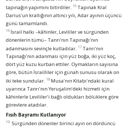
15
tapınağın yapımını bitirdiler.
Tapınak Kral
Darius'un krallığının altıncı yılı, Adar ayının üçüncü
günü tamamlandı.
16
İsrail halkı –kâhinler, Levililer ve sürgünden
dönenlerin tümü– Tanrı'nın Tapınağı'nın
17
adanmasını sevinçle kutladılar.
Tanrı'nın
Tapınağı'nın adanması için yüz boğa, iki yüz koç,
dört yüz kuzu kurban ettiler. Oymakların sayısına
göre, bütün İsrailliler için günah sunusu olarak on
18
iki teke sundular.
Musa'nın Kitabı'ndaki kural
uyarınca Tanrı'nın Yeruşalim'deki hizmeti için
kâhinlerle Levililer'i bağlı oldukları bölüklere göre
görevlere atadılar.
Fısıh Bayramı Kutlanıyor
19
Sürgünden dönenler birinci ayın on dördüncü